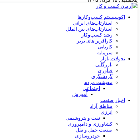
پنجشنبه , ۱۵ مرداد ۱۴۰۵
اکوسیستم کسب‌وکارها
استارتاپ‌های ایرانی
استارتاپ‌های بین الملل
رشد کسب‌وکار
کارآفرین‌های برتر
کاریابی
سرمایه
تحولات بازار
بازرگانی
فناوری
گردشگری
معیشت مردم
اجتماعی
آموزش
اخبار صنعت
مناطق آزاد
انرژی
نفت و پتروشیمی
کشاورزی و دامپروری
صنعت حمل و نقل
خودروسازی