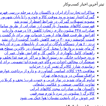
تیتر آخرین اخبار کسب‌وکار
مذاکرات تجارت آزاد ایران و پاکستان وارد مرحله بررسی فهرس
گمرک اختیار تمدید ورود موقت کالا و خودرو را تا پایان شهریور ا
مصوبه تسهیلات گمرکی در شرایط اضطرار تمدید شد
فهرست کالاهای مشمول بازگشت ارز صادراتی از طریق سامانه 
صادرات ۳۴۸ میلیون دلاری زنجان| ‌کاهش ۱۷ درصدی واردات
افزایش ظرفیت قطارهای اربعین؛ خدمات بهتر برای بازگشت زا
قیمت گوسفند زنده ۳۰ درصد کاهش یافت؛ گوشت ارزان نشد
تردد ۶۰ هزار دستگاه ناوگان ترانزیتی از پایانه‌های مرزی آذربایجان ‌غربی
گرمای شدید پروازها را مختل کرد؛ لهستان در بالاترین سطح ه
راهنمای کامل نگهداری از باکس گل و افزایش طول عمر آن
ورود حیوانات خانگی به رستوران‌ها و مراکز عرضه غذا تخلف 
صنعتگران مخالف احداث نیروگاه خورشیدی‌اند| تضمینی برای است
زمانبندی شارژ کالابرگ تغییر کرد + جزئیات
معافیت ۱۹۹ کالای اساسی کشاورزی و دارو از پرداخت عوارض ۱.۲ درصدی واردات
ترافیک سنگین در ورودی‌های تهران
تداوم گرمای شدید در نوار غربی و جنوب غرب؛ نجف و کربلا در آستانه 
تفاوت عکاسی صنعتی و عکاسی تبلیغاتی
پاکستان هاب صادرات مجدد کالاهای ایرانی
کالابرگ ۱ میلیونی در نبرد با تورم سه‌رقمی
خبر خوش برای پایتخت نشینان| هوا خنک می شود