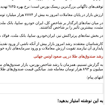
توقف‌های ناگهانی بزرگ‌ترین ریسک بورس است/ نرخ بهره ۳۵% تهدیدی جدی‌تر از مکانیزم ماشه
ارزش بازار در پایان معاملات امروز به بیش از ۷۷۷۴ هزار میلیارد تومان و ارزش معاملات خرد به حدود ۳۸ هزار میلیارد تومان رسید. همچنین حجم معاملات بالغ بر ۲۲ میلیارد سهم ثبت شد.
مثبت، بیشترین تأثیر را بر شاخص گذاشتند.
در بخش نمادهای پرتراکنش نیز، ایران‌خودرو، سایپا، بانک ملت، فولاد
کارشناسان معتقدند رشد امروز بازار بیش از آنکه ناشی از ورود نقدی
پایداری آن نیازمند تقویت ارزش معاملات و ورود سرمایه‌های تازه خواه
رشد صندوق‌های طلا در پی صعود اونس جهانی
میلیون و ۸۹۳ هزار تومان معامله شد. میانگین قیمت صندوق‌های طلا بین ۱.۳۶ تا ۱.۸۷ درصد رشد داشت و اغلب نمادها از جمله «عیار»، «کنج» و «زر» در محدوده مثبت به کار خود پایان دادند.
انتهای پیام/
به این نوشته امتیاز بدهید!