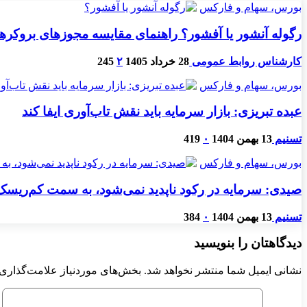
بورس، سهام و فارکس
رگوله آنشور یا آفشور؟ راهنمای مقایسه مجوزهای بروکرها
کارشناس روابط عمومی
28 خرداد 1405
۲
245
بورس، سهام و فارکس
عبده تبریزی: بازار سرمایه باید نقش تاب‌آوری ایفا کند
تسنیم
13 بهمن 1404
۰
419
بورس، سهام و فارکس
صیدی: سرمایه در رکود ناپدید نمی‌شود، به سمت کم‌ریسک‌
تسنیم
13 بهمن 1404
۰
384
دیدگاهتان را بنویسید
نشانی ایمیل شما منتشر نخواهد شد.
بخش‌های موردنیاز علامت‌گذاری 