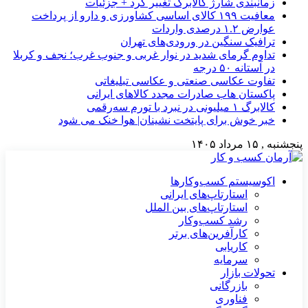
زمانبندی شارژ کالابرگ تغییر کرد + جزئیات
معافیت ۱۹۹ کالای اساسی کشاورزی و دارو از پرداخت
عوارض ۱.۲ درصدی واردات
ترافیک سنگین در ورودی‌های تهران
تداوم گرمای شدید در نوار غربی و جنوب غرب؛ نجف و کربلا
در آستانه ۵۰ درجه
تفاوت عکاسی صنعتی و عکاسی تبلیغاتی
پاکستان هاب صادرات مجدد کالاهای ایرانی
کالابرگ ۱ میلیونی در نبرد با تورم سه‌رقمی
خبر خوش برای پایتخت نشینان| هوا خنک می شود
پنجشنبه , ۱۵ مرداد ۱۴۰۵
اکوسیستم کسب‌وکارها
استارتاپ‌های ایرانی
استارتاپ‌های بین الملل
رشد کسب‌وکار
کارآفرین‌های برتر
کاریابی
سرمایه
تحولات بازار
بازرگانی
فناوری