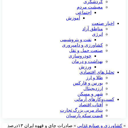
گردشگری
معیشت مردم
اجتماعی
آموزش
اخبار صنعت
مناطق آزاد
انرژی
نفت و پتروشیمی
کشاورزی و دامپروری
صنعت حمل و نقل
خودروسازی
بهداشت و درمان
ورزش
تحلیل‌های اقتصادی
طلا و ارز
بورس و فارکس
ارزدیجیتال
شهر و مسکن
کسب‌وکارهای آرمانی
آفتاب اقتصاد
بنیاد مربی بزرگ تجارت
قیمت سکه پارسیان
»
کشاورزی و صنایع غذایی
»
صادرات چای و قهوه ایران ۱۳درصد