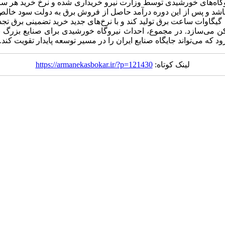
روگاه‌های خورشیدی توسط وزارت نیرو خریداری شده و نرخ خرید هر س
 باشد و پس از این دوره درآمد حاصل از فروش برق به دولت سود خالص
یک مگاواتی در شرایط اقلیمی ایران قادر است سالانه حدود ۱.۵ تا ۱.۷ گیگاوات ساعت برق تولید کند و با ن
کن می‌سازد. در مجموع، احداث نیروگاه خورشیدی برای صنایع بزرگ ن
 که می‌تواند جایگاه صنایع ایران را در مسیر توسعه پایدار تقویت کند.
لینک کوتاه:
https://armanekasbokar.ir/?p=121430