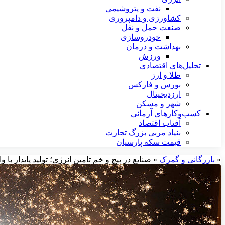
نفت و پتروشیمی
کشاورزی و دامپروری
صنعت حمل و نقل
خودروسازی
بهداشت و درمان
ورزش
تحلیل‌های اقتصادی
طلا و ارز
بورس و فارکس
ارزدیجیتال
شهر و مسکن
کسب‌وکارهای آرمانی
آفتاب اقتصاد
بنیاد مربی بزرگ تجارت
قیمت سکه پارسیان
»
بازرگانی و گمرک
»
صنایع در پیچ و خم تامین انرژی؛ تولید پایدار ب