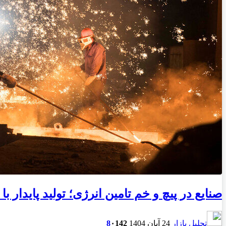
صنایع در پیچ و خم تامین انرژی؛ تولید پایدار
تحلیل بازار
24 آبان 1404
142
۰
8