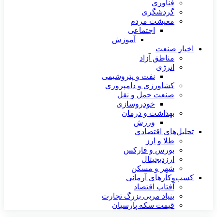
فناوری
گردشگری
معیشت مردم
اجتماعی
آموزش
اخبار صنعت
مناطق آزاد
انرژی
نفت و پتروشیمی
کشاورزی و دامپروری
صنعت حمل و نقل
خودروسازی
بهداشت و درمان
ورزش
تحلیل‌های اقتصادی
طلا و ارز
بورس و فارکس
ارزدیجیتال
شهر و مسکن
کسب‌وکارهای آرمانی
آفتاب اقتصاد
بنیاد مربی بزرگ تجارت
قیمت سکه پارسیان