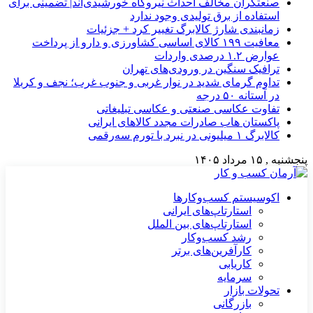
صنعتگران مخالف احداث نیروگاه خورشیدی‌اند| تضمینی برای
استفاده از برق تولیدی وجود ندارد
زمانبندی شارژ کالابرگ تغییر کرد + جزئیات
معافیت ۱۹۹ کالای اساسی کشاورزی و دارو از پرداخت
عوارض ۱.۲ درصدی واردات
ترافیک سنگین در ورودی‌های تهران
تداوم گرمای شدید در نوار غربی و جنوب غرب؛ نجف و کربلا
در آستانه ۵۰ درجه
تفاوت عکاسی صنعتی و عکاسی تبلیغاتی
پاکستان هاب صادرات مجدد کالاهای ایرانی
کالابرگ ۱ میلیونی در نبرد با تورم سه‌رقمی
پنجشنبه , ۱۵ مرداد ۱۴۰۵
اکوسیستم کسب‌وکارها
استارتاپ‌های ایرانی
استارتاپ‌های بین الملل
رشد کسب‌وکار
کارآفرین‌های برتر
کاریابی
سرمایه
تحولات بازار
بازرگانی