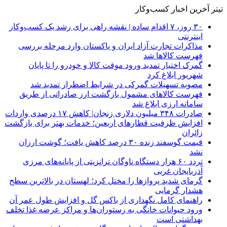
تیتر آخرین اخبار کسب‌وکار
۳۰ روز، ۷ اقدام ساده | نقشه راهی برای رشد یک کسب‌وکار
اینترنتی
مذاکرات تجارت آزاد ایران و پاکستان وارد مرحله بررسی
فهرست کالاها شد
گمرک اختیار تمدید ورود موقت کالا و خودرو را تا پایان
شهریور ابلاغ کرد
مصوبه تسهیلات گمرکی در شرایط اضطرار تمدید شد
فهرست کالاهای مشمول بازگشت ارز صادراتی از طریق
سامانه ارزی ابلاغ شد
صادرات ۳۴۸ میلیون دلاری زنجان| ‌کاهش ۱۷ درصدی واردات
افزایش ظرفیت قطارهای اربعین؛ خدمات بهتر برای بازگشت
زائران
قیمت گوسفند زنده ۳۰ درصد کاهش یافت؛ گوشت ارزان
نشد
تردد ۶۰ هزار دستگاه ناوگان ترانزیتی از پایانه‌های مرزی
آذربایجان ‌غربی
گرمای شدید پروازها را مختل کرد؛ لهستان در بالاترین سطح
هشدار گرمایی
راهنمای کامل نگهداری از باکس گل و افزایش طول عمر آن
ورود حیوانات خانگی به رستوران‌ها و مراکز عرضه غذا تخلف
بهداشتی است