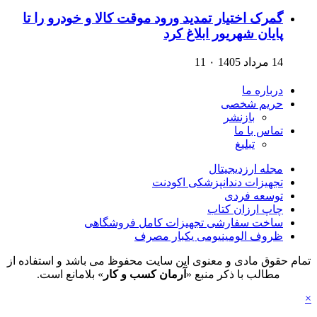
گمرک اختیار تمدید ورود موقت کالا و خودرو را تا
پایان شهریور ابلاغ کرد
14 مرداد 1405
۰
11
درباره ما
حریم شخصی
بازنشر
تماس با ما
تبلیغ
مجله ارزدیجیتال
تجهیزات دندانپزشکی اکودنت
توسعه فردی
چاپ ارزان کتاب
ساخت سفارشی تجهیزات کامل فروشگاهی
ظروف الومینیومی یکبار مصرف
تمام حقوق مادی و معنوی این سایت محفوظ می باشد و استفاده از
مطالب با ذکر منبع «
آرمان کسب و کار
» بلامانع است.
×