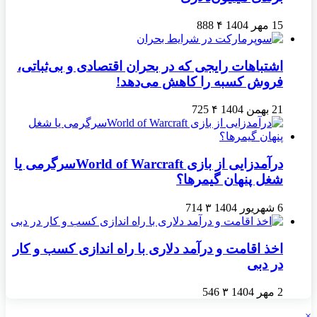
15 مهر 1404
۴
888
اشتباهات رایجی که در بحران اقتصادی و بی‌ثباتی،
فروش کسبه را کاهش می‌دهد!
21 بهمن 1404
۴
725
درآمدزایی از بازی World of Warcraftسرگرمی یا
شغل پنهان گیمرها؟
6 شهریور 1404
۳
714
اخذ اقامت و درآمد دلاری با راه اندازی کسب و کار
در دبی
2 مهر 1404
۳
546
×