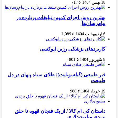
18 بهمن 1404
۶
717
بهترین روش اجرای کمپین تبلیغات پربازده در
پیام‌رسان‌ها
6 اردیبهشت 1404
۵
1,089
کاربردهای پزشکی رزین اپوکسی
9 شهریور 1404
۵
801
قیر طبیعی (گیلسونایت)؛ طلای سیاه پنهان در دل
طبیعت
19 خرداد 1404
۴
988
داستان کی ام کالا / از یک فنجان قهوه تا خلق
برندی میلیون‌دلاری