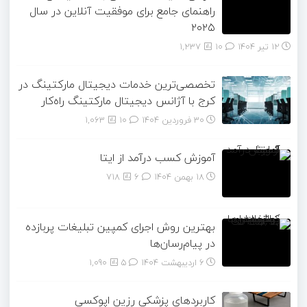
راهنمای جامع برای موفقیت آنلاین در سال
۲۰۲۵
12 تیر 1404
۱۰
1,237
تخصصی‌ترین خدمات دیجیتال مارکتینگ در
کرج با آژانس دیجیتال مارکتینگ راه‌کار
30 فروردین 1404
۱۰
1,063
آموزش کسب درآمد از ایتا
18 بهمن 1404
۶
718
بهترین روش اجرای کمپین تبلیغات پربازده
در پیام‌رسان‌ها
6 اردیبهشت 1404
۵
1,090
کاربردهای پزشکی رزین اپوکسی