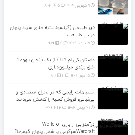
9 شهریور 1404
۵
802
قیر طبیعی (گیلسونایت)؛ طلای سیاه پنهان
در دل طبیعت
19 خرداد 1404
۴
989
داستان کی ام کالا / از یک فنجان قهوه تا
خلق برندی میلیون‌دلاری
15 مهر 1404
۴
891
اشتباهات رایجی که در بحران اقتصادی و
بی‌ثباتی، فروش کسبه را کاهش می‌دهد!
21 بهمن 1404
۴
726
درآمدزایی از بازی World of
Warcraftسرگرمی یا شغل پنهان گیمرها؟