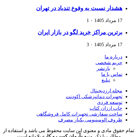
هشدار نسبت به وفوع تندباد در تهران
17 مرداد 1405
۰
1
برترین مراکز خرید لگو در بازار ایران
17 مرداد 1405
۰
3
درباره ما
حریم شخصی
بازنشر
تماس با ما
تبلیغ
مجله ارزدیجیتال
تجهیزات دندانپزشکی اکودنت
توسعه فردی
چاپ ارزان کتاب
ساخت سفارشی تجهیزات کامل فروشگاهی
ظروف الومینیومی یکبار مصرف
تمام حقوق مادی و معنوی این سایت محفوظ می باشد و استفاده از
مطالب با ذکر منبع «
آرمان کسب و کار
» بلامانع است.