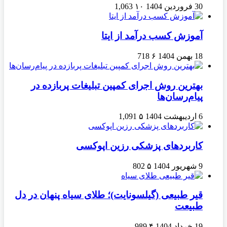
30 فروردین 1404
۱۰
1,063
آموزش کسب درآمد از ایتا
18 بهمن 1404
۶
718
بهترین روش اجرای کمپین تبلیغات پربازده در
پیام‌رسان‌ها
6 اردیبهشت 1404
۵
1,091
کاربردهای پزشکی رزین اپوکسی
9 شهریور 1404
۵
802
قیر طبیعی (گیلسونایت)؛ طلای سیاه پنهان در دل
طبیعت
19 خرداد 1404
۴
989