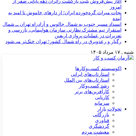
آغاز پیش‌فروش بلیت بازگشت زائران دهه پایانی صفر از
امروز
نجات میراث گره‌خورده ایران؛ از دارهای خاموش تا امید به
آینده
انسداد مسیر جنوب به شمال چالوس و آزادراه تهران ــ شمال
استقرار تیم مشترک نظارتی سازمان هواپیمایی، بازرسی و
تعزیرات در عملیات پروازی اربعین
رگبار و رعدوبرق در راه شمال کشور؛ تهران خنک‌تر می‌شود
شنبه , ۱۷ مرداد ۱۴۰۵
اکوسیستم کسب‌وکارها
استارتاپ‌های ایرانی
استارتاپ‌های بین الملل
رشد کسب‌وکار
کارآفرین‌های برتر
کاریابی
سرمایه
تحولات بازار
بازرگانی
فناوری
گردشگری
معیشت مردم