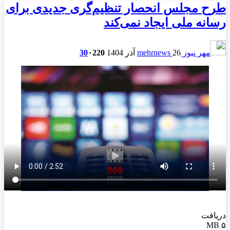
طرح مجلس انحصار تنظیم‌گری جدیدی برای
رسانه ملی ایجاد نمی‌کند
مهر نیوز mehrnews
26 آذر 1404
220
۰
30
دریافت
۵ MB