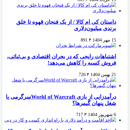
داستان کی ام کالا / از یک فنجان قهوه تا خلق
برندی میلیون‌دلاری
15 مهر 1404
۴
891
اشتباهات رایجی که در بحران اقتصادی و بی‌ثباتی،
فروش کسبه را کاهش می‌دهد!
21 بهمن 1404
۴
726
درآمدزایی از بازی World of Warcraftسرگرمی یا
شغل پنهان گیمرها؟
6 شهریور 1404
۳
717