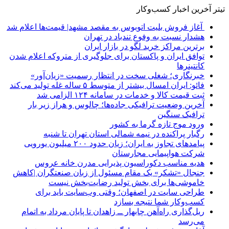
تیتر آخرین اخبار کسب‌وکار
آغاز فروش بلیت اتوبوس به مقصد مشهد| قیمت‌ها اعلام شد
هشدار نسبت به وفوع تندباد در تهران
برترین مراکز خرید لگو در بازار ایران
توافق ایران و پاکستان برای جلوگیری از متروکه اعلام شدن
کانتینرها
خبرنگاری؛ شغلی سخت در انتظار رسمیت «زیان‌آور»
فائو: ایران امسال بیشتر از متوسط ۵ ساله غله تولید می‌کند
ثبت قیمت کالا و خدمات در سامانه ۱۲۴ الزامی شد
آخرین وضعیت ترافیکی جاده‌ها؛ چالوس و هراز زیر بار
ترافیک سنگین
ورود موج تازه گرما به کشور
رگبار پراکنده در نیمه شمالی استان تهران تا شنبه
پیامدهای تجاوز به ایران؛ زیان حدود ۲۰۰ میلیون یورویی
شرکت هواپیمایی مجارستان
هدیه مناسب دکوراسیون پذیرایی مدرن خانه عروس
جنجال «تشکر» یک مقام مسئول از زبان صنعتگران |کاهش
خاموشی‌ها برای بخش تولید رضایت‌بخش نیست
طراحی سایت در اصفهان؛ وقتی وب‌سایت باید برای
کسب‌وکار شما نتیجه بسازد
ریل‌گذاری راه‌آهن چابهار ــ زاهدان تا پایان مرداد به اتمام
می‌رسد