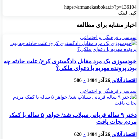
https://armanekasbokar.ir/?p=136104
کپی لینک
اخبار مشابه برای مطالعه
سیاسی، فرهنگی و اجتماعی
خودسوزی یک مرد مقابل دادگستری کرج/ علت حادثه چه
بود، پرونده مهریه‌ یا دعوای ملکی؟
اقتصاد آنلاین
26 آذر 1404
۰
586
سیاسی، فرهنگی و اجتماعی
دختر ۹ ساله قربانی سیلاب شد/ خواهر ۵ ساله با کمک
مردم نجات یافت
اقتصاد آنلاین
26 آذر 1404
۰
620