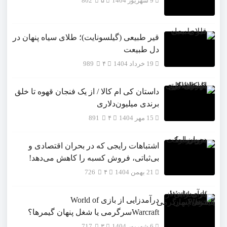
9 شهریور 1404
۵
802
قیر طبیعی (گیلسونایت)؛ طلای سیاه پنهان در
دل طبیعت
19 خرداد 1404
۴
989
داستان کی ام کالا / از یک فنجان قهوه تا خلق
برندی میلیون‌دلاری
15 مهر 1404
۴
891
اشتباهات رایجی که در بحران اقتصادی و
بی‌ثباتی، فروش کسبه را کاهش می‌دهد!
21 بهمن 1404
۴
726
درآمدزایی از بازی World of
Warcraftسرگرمی یا شغل پنهان گیمرها؟
6 شهریور 1404
۳
717