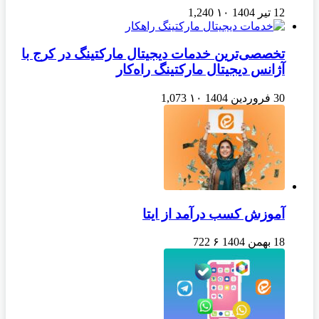
12 تیر 1404
۱۰
1,240
تخصصی‌ترین خدمات دیجیتال مارکتینگ در کرج با
آژانس دیجیتال مارکتینگ راه‌کار
30 فروردین 1404
۱۰
1,073
آموزش کسب درآمد از ایتا
18 بهمن 1404
۶
722