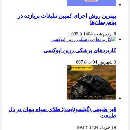
بهترین روش اجرای کمپین تبلیغات پربازده در
پیام‌رسان‌ها
6 اردیبهشت 1404
۵
1,095
کاربردهای پزشکی رزین اپوکسی
9 شهریور 1404
۵
807
قیر طبیعی (گیلسونایت)؛ طلای سیاه پنهان در دل
طبیعت
19 خرداد 1404
۴
993