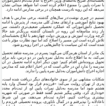
بخشنامه‌ای صریح به‌امضای وزیر، اخراج یا عدم ثبت‌نام دانش‌آموزان
با نمرات پایین را ممنوع اعلام کرده است اما شواهد میدانی نشان
می‌دهد که این رویه نادرست همچنان در برخی مدارس ادامه دارد.
تسنیم در خبری نوشت:در سال‌های گذشته، برخی مدارس با هدف
بهبود نتایج آموزشی و ارتقای معدل کلی مدرسه، از پذیرش یا ادامه
تحصیل دانش‌آموزانی که عملکرد تحصیلی ضعیف‌تری داشتند، سر
باز زدند متأسفانه این رویه در تابستان گذشته پررنگ‌تر شد حالا
گرچه وزارت آموزش و پرورش دولت چهاردهم با ابلاغ بخشنامه‌ای
تلاش کرده است این مسیر را اصلاح کند اما نبود نظارت مؤثر باعث
شده است که این سیاست با چالش‌هایی در اجرا روبه‌رو شود.
یک مادر از استان هرمزگان می‌گوید: پسرم در مدرسه شاهد تحصیل
می‌کند، به ما اطلاع دادند به‌دلیل نمره پایین در دو درس، باید برای
تحویل پرونده‌اش اقدام کنیم؛ چون دیگر اجازه ادامه تحصیل در آن
مدرسه را ندارد این در حالی است که در اخبار اعلام شد که مدارس
اجازه اخراج دانش‌آموزان به‌دلیل نمره پایین را ندارند.
شکایات مشابهی نیز از سوی خانواده‌های دیگر دریافت شده است،
پدری از تهران روایت می‌کند: «فرزندم قرار بود امسال وارد پایه
هشتم شود اما مدرسه به‌دلیل نمرات پایین او، از ثبت‌نام مجدد
خودداری کرد، وقتی پیگیر شدیم گفتند فقط در صورتی که شهریه
بیشتری پرداخت کنیم، اجازه ثبت‌نام می‌دهند، من این شرط
ناعادلانه را نپذیرفتم و در کمال ناباوری، پرونده تحصیلی فرزندم را