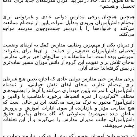
به ما تحویل دادند، حالا درگیر پیدا کردن مدرسه‌ای جدید برای ادامه
تحصیل او هستم.»
همچنین همچنان برخی مدارس دولتی عادی و غیردولتی برای
ثبت‌نام دانش‌آموزان ورودی به‌دلیل نمرات پایین از ثبت‌نام ممانعت
می‌کنند و خانواده‌ها را با دردسر جست‌وجوی مدرسه مواجه
می‌کنند.
از دیرباز، یکی از مهم‌ترین وظایف مدارس کمک به ارتقای وضعیت
تحصیلی دانش‌آموزان ضعیف‌تر و حمایت از آن‌ها برای پیشرفت
آموزشی بوده است، اما متأسفانه در سال‌های اخیر برخی مدارس
به‌جای تلاش برای تقویت این گروه از دانش‌آموزان مسیر ساده‌تری
در پیش گرفته‌اند؛ حذف آنان.
برخی مدارس حتی مدارس دولتی عادی که اجازه تعیین هیچ شرطی
برای ثبت‌نام ندارند، به‌جای ایفای نقش حمایتی، از ثبت‌نام
دانش‌آموزان با نمرات پایین خودداری می‌کنند یا آن‌ها را به‌شیوه‌های
مختلف “کم‌کردن از نمره انضباط، برخورد نامناسب با والدین و
دانش‌آموز” مجبور به ترک مدرسه می‌کنند، این در حالی است که
هیچ نظارتی مؤثر و بازدارنده از سوی ادارات آموزش و پرورش
مناطق دیده نمی‌شود؛ مسئولانی که گاه به‌جای پیگیری حقوق
دانش‌آموزان، جانب مدیران مدارس را می‌گیرند و از این تخلفات
چشم می‌پوشند.
در نتیجه، دانش‌آموزان ضعیف که بیش از هرکس نیازمند حمایت و