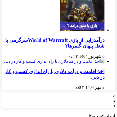
درآمدزایی از بازی World of Warcraftسرگرمی یا
شغل پنهان گیمرها؟
6 شهریور 1404
۳
724
اخذ اقامت و درآمد دلاری با راه اندازی کسب و کار
در دبی
2 مهر 1404
۳
550
×
آرمان کسب‌وکار