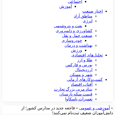
اجتماعی
آموزش
اخبار صنعت
مناطق آزاد
انرژی
نفت و پتروشیمی
کشاورزی و دامپروری
صنعت حمل و نقل
خودروسازی
بهداشت و درمان
ورزش
تحلیل‌های اقتصادی
طلا و ارز
بورس و فارکس
ارزدیجیتال
شهر و مسکن
کسب‌وکارهای آرمانی
آفتاب اقتصاد
بنیاد مربی بزرگ تجارت
قیمت سکه پارسیان
تعمیرات یاسکاوا
»
آموزشی و عمومی
»
فاجعه جدید در مدارس کشور؛ از
دانش‌آموزان ضعیف ثبت‌نام نمی‌کنند!