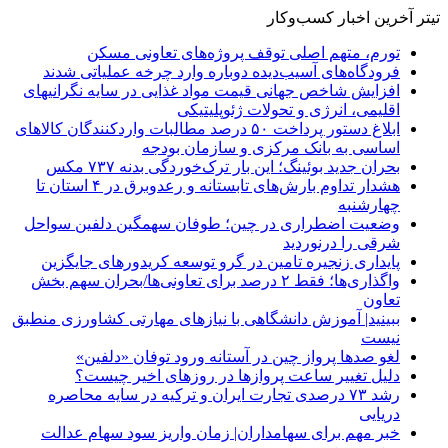
تیتر آخرین اخبار کسب‌وکار
تورم، متهم اصلی توقف پروژه‌های تعاونی مسکن
فرودگاه‌های آسیب‌دیده دوباره وارد چرخه عملیاتی شدند
افزایش شاخص جهانی قیمت مواد غذایی در سایه نگرانیهای
اقلیمی، انرژی و تحولات ژئوپلیتیکی
ابلاغ دستور پرداخت ۵۰ درصد مطالبات واردکنندگان کالاهای
اساسی به بانک مرکزی و سازمان بودجه
بحران جدید بوئینگ؛ این بار ترک‌خوردگی بدنه ۷۳۷ مکس
هشدار تداوم بارش‌های تابستانه و رعدوبرق در ۴ استان تا
چهارشنبه
وضعیت اضطراری در چین؛ طوفان سهمگین دلفین سواحل
شرقی را درنوردید
پایداری زنجیره تامین در گرو توسعه کریدورهای جایگزین
واگذاری‌ها؛ فقط ۲ درصد برای تعاونی‌ها/بحران سهم بخش
تعاون
ببینید| آموزش دانشگاهی با نیازهای مهارتی کشاورزی منطبق
نیست
لغو صدها پرواز چین در آستانه ورود توفان «دلفین»
دلیل تغییر ساعت پروازها در روزهای اخیر چیست؟
رشد ۷۳ درصدی تجارت ایران و ترکیه در سایه محاصره
دریایی
خبر مهم برای سهامداران| زمان واریز سود سهام عدالت