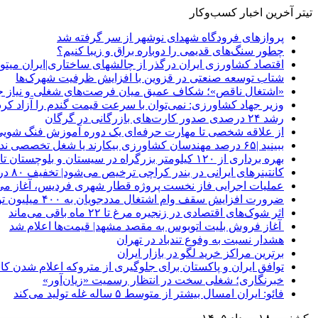
تیتر آخرین اخبار کسب‌وکار
پروازهای فرودگاه شهدای نوشهر از سر گرفته شد
چطور سنگ‌های قدیمی را دوباره براق و زیبا کنیم؟
اقتصاد کشاورزی ایران درگذر از چالشهای ساختاری|ایران م
شتاب توسعه صنعتی در قزوین با افزایش ظرفیت شهرک‌ها
«اشتغال ناقص»؛ شکاف عمیق میان فرصت‌های شغلی و نیاز جو
وزیر جهاد کشاورزی: نمی‌توان با سرعت قیمت گندم را آزاد کرد
رشد ۲۴ درصدی صدور کارت‌های بازرگانی در گرگان
از علاقه شخصی تا مهارت حرفه‌ای یک دوره آموزش فنگ شویی
ببینید |۶۵ درصد مهندسان کشاورزی بیکارند یا شغل تخصصی ندارند
بهره برداری از ۱۲۰ کیلومتر بزرگراه در سیستان و بلوچستان تا پایان امسال
کانتینرهای ایرانی در بندر کراچی ترخیص می‌شود| تخفیف ۸۰ درصدی برای هزینه‌های انبارداری
عملیات اجرایی فاز نخست پروژه قطار شهری فردیس، آغاز می
ضرورت افزایش سقف وام اشتغال مددجویان به ۴۰۰ میلیون تومان
اثر شوک‌های اقتصادی در زنجیره مرغ تا ۲۲ ماه باقی می‌ماند
آغاز فروش بلیت اتوبوس به مقصد مشهد| قیمت‌ها اعلام شد
هشدار نسبت به وفوع تندباد در تهران
برترین مراکز خرید لگو در بازار ایران
توافق ایران و پاکستان برای جلوگیری از متروکه اعلام شدن کانت
خبرنگاری؛ شغلی سخت در انتظار رسمیت «زیان‌آور»
فائو: ایران امسال بیشتر از متوسط ۵ ساله غله تولید می‌کند