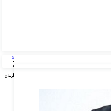
×
آرمان