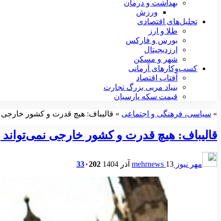
بهداشت و درمان
ورزش
تحلیل‌های اقتصادی
طلا و ارز
بورس و فارکس
ارزدیجیتال
شهر و مسکن
کسب‌وکارهای آرمانی
آفتاب اقتصاد
بنیاد مربی بزرگ تجارت
قیمت سکه پارسیان
»
سیاسی، فرهنگی و اجتماعی
»
قالیباف: هیچ قدرت و کشور خارجی ن
قالیباف: هیچ قدرت و کشور خارجی نمی‌تواند
مهر نیوز mehrnews
13 آذر 1404
202
۰
33