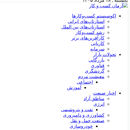
یکشنبه , ۱۸ مرداد ۱۴۰۵
اکوسیستم کسب‌وکارها
استارتاپ‌های ایرانی
استارتاپ‌های بین الملل
رشد کسب‌وکار
کارآفرین‌های برتر
کاریابی
سرمایه
تحولات بازار
بازرگانی
فناوری
گردشگری
معیشت مردم
اجتماعی
آموزش
اخبار صنعت
مناطق آزاد
انرژی
نفت و پتروشیمی
کشاورزی و دامپروری
صنعت حمل و نقل
خودروسازی