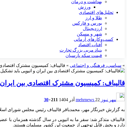
بهداشت و درمان
ورزش
تحلیل‌های اقتصادی
طلا و ارز
بورس و فارکس
ارزدیجیتال
شهر و مسکن
کسب‌وکارهای آرمانی
آفتاب اقتصاد
بنیاد مربی بزرگ تجارت
قیمت سکه پارسیان
»
سیاسی، فرهنگی و اجتماعی
»
قالیباف: کمیسیون مشترک اقتصادی بی
قالیباف: کمیسیون مشترک اقتصادی بین ایران و
مهر نیوز mehrnews
22 آذر 1404
211
۰
30
به گزارش خبرنگار مهر، محمدباقر قالیباف رئیس مجلس شورای اسلا
قالیباف متذکر شد: سفر ما به اتیوپی در سال گذشته همزمان با عضوی
دارد و بخش قابل توجهی از جمعیت این کشور مسلمان هستند.