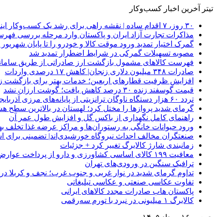
تیتر آخرین اخبار کسب‌وکار
۳۰ روز، ۷ اقدام ساده | نقشه راهی برای رشد یک کسب‌وکار اینترنتی
مذاکرات تجارت آزاد ایران و پاکستان وارد مرحله بررسی فهرس
گمرک اختیار تمدید ورود موقت کالا و خودرو را تا پایان شهریور ا
مصوبه تسهیلات گمرکی در شرایط اضطرار تمدید شد
فهرست کالاهای مشمول بازگشت ارز صادراتی از طریق سامانه 
صادرات ۳۴۸ میلیون دلاری زنجان| ‌کاهش ۱۷ درصدی واردات
افزایش ظرفیت قطارهای اربعین؛ خدمات بهتر برای بازگشت زا
قیمت گوسفند زنده ۳۰ درصد کاهش یافت؛ گوشت ارزان نشد
تردد ۶۰ هزار دستگاه ناوگان ترانزیتی از پایانه‌های مرزی آذربایجان ‌غربی
گرمای شدید پروازها را مختل کرد؛ لهستان در بالاترین سطح ه
راهنمای کامل نگهداری از باکس گل و افزایش طول عمر آن
ورود حیوانات خانگی به رستوران‌ها و مراکز عرضه غذا تخلف 
صنعتگران مخالف احداث نیروگاه خورشیدی‌اند| تضمینی برای است
زمانبندی شارژ کالابرگ تغییر کرد + جزئیات
معافیت ۱۹۹ کالای اساسی کشاورزی و دارو از پرداخت عوارض ۱.۲ درصدی واردات
ترافیک سنگین در ورودی‌های تهران
تداوم گرمای شدید در نوار غربی و جنوب غرب؛ نجف و کربلا در آستانه 
تفاوت عکاسی صنعتی و عکاسی تبلیغاتی
پاکستان هاب صادرات مجدد کالاهای ایرانی
کالابرگ ۱ میلیونی در نبرد با تورم سه‌رقمی