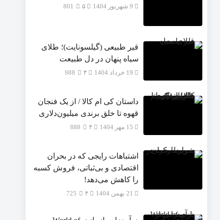
9 شهریور 1404
۵
801
قیر طبیعی (گیلسونایت)؛ طلای
سیاه پنهان در دل طبیعت
19 خرداد 1404
۴
988
داستان کی ام کالا / از یک فنجان
قهوه تا خلق برندی میلیون‌دلاری
15 مهر 1404
۴
888
اشتباهات رایجی که در بحران
اقتصادی و بی‌ثباتی، فروش کسبه
را کاهش می‌دهد!
21 بهمن 1404
۴
725