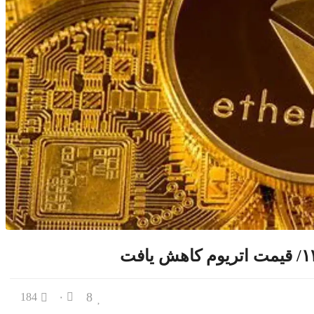
8
184
۰