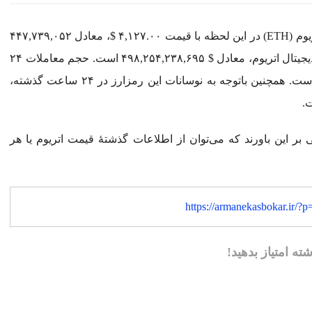
به گزارش اقتصاد آنلاین به نقل از رمزارز نیوز، هر واحد اتریوم (ETH) در این لحظه با قیمت ۴,۱۲۷.۰۰ $، معادل ۴۴۷,۷۳۹,۰۵۲
تومان معامله می‌شود. در حال حاضر ارزش کل بازار ارز دیجیتال اتریوم، معادل $ ۴۹۸,۲۵۴,۲۳۸,۶۹۵ است. حجم معاملات ۲۴
ساعت اخیر این ارز دیجیتال نیز $ ۳۶,۹۸۵,۳۹۸,۵۸۷ بوده است. همچنین باتوجه به نوسانات این رمزارز در ۲۴ ساعت گذشته،
 بر این باورند که می‌توان از اطلاعات گذشتۀ قیمت اتریوم یا هر
https://armanekasbokar.ir/?
شته امتیاز بدهید!