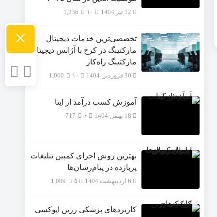
12 تیر 1404
۱۰
1,236
×
تخصصی‌ترین خدمات دیجیتال
مارکتینگ در کرج با آژانس دیجیتال
مارکتینگ راه‌کار
30 فروردین 1404
۱۰
1,060
آموزش کسب درآمد از ایتا
18 بهمن 1404
۶
717
بهترین روش اجرای کمپین تبلیغات
پربازده در پیام‌رسان‌ها
6 اردیبهشت 1404
۵
1,089
کاربردهای پزشکی رزین اپوکسی