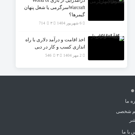
درآمدزایی از بازی World of
Warcraftسرگرمی یا شغل پنهان
گیمرها؟
6 شهریور 1404
۳
714
اخذ اقامت و درآمد دلاری با راه
اندازی کسب و کار در دبی
2 مهر 1404
۳
546
ره ما
م شخصی
شر
 با ما