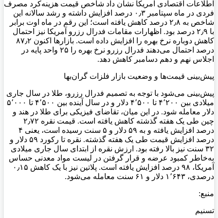
اطلاعات اقتصادی آمریکا نشان داد شاخص قیمت هزینه‌کرد مصرف
فردی در ماه سپتامبر ۰٫۳ درصد افزایش داشته و رشد سالانه این
شاخص به ۲٫۸ درصد کاهش یافته است؛ این رقم در ماه اوت برابر
با ۲٫۹ درصد بود. اظهارات مقامات فدرال رزرو آمریکا نیز احتمال
کاهش دوباره نرخ بهره را افزایش داده است. بازارها اکنون ۸۷٫۲
درصد احتمال می‌دهند فدرال رزرو نرخ بهره را ۲۵ واحد پایه در
اجلاس نهم و دهم دسامبر کاهش دهد.
پیش‌بینی قیمت‌ها و وضعیت بازار فلزات گران‌بها
پیش‌بینی می‌شود با توجه به تصمیم فدرال رزرو، طلا در سال جاری
میلادی بین ۴٬۲۰۰ تا ۴٬۵۰۰ دلار و در سال آینده بین ۴٬۵۰۰ تا ۵٬۰۰۰
دلار معامله شود. در این میان، تقاضای فیزیکی برای طلا در هند و
چین طی یک هفته گذشته کاهش یافته است. قیمت نقره ۲٫۷۲
درصد افزایش یافته و به ۵۹ دلار و ۵ سنت رسیده است، یعنی ۴
درصد افزایش قیمت طی یک هفته گذشته. نقره تا رکورد ۵۹ دلار و
۳۲ سنت نیز بالا رفته بود. ارزش نقره از ابتدای سال جاری میلادی
به‌خاطر کمبود عرضه و قرار گرفتن در لیست مواد معدنی حساس
آمریکا، ۹۸ درصد افزایش یافته است. پلاتین نیز با یک کاهش ۰٫۱۵
درصدی، ۱٬۶۴۳ دلار و ۶۱ سنت معامله می‌شود.
منبع:
تسنیم