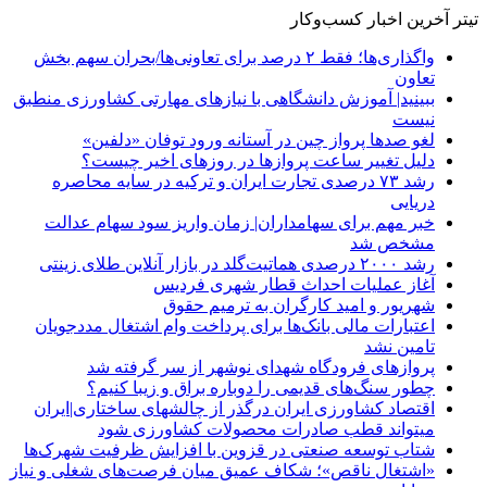
تیتر آخرین اخبار کسب‌وکار
واگذاری‌ها؛ فقط ۲ درصد برای تعاونی‌ها/بحران سهم بخش
تعاون
ببینید| آموزش دانشگاهی با نیازهای مهارتی کشاورزی منطبق
نیست
لغو صدها پرواز چین در آستانه ورود توفان «دلفین»
دلیل تغییر ساعت پروازها در روزهای اخیر چیست؟
رشد ۷۳ درصدی تجارت ایران و ترکیه در سایه محاصره
دریایی
خبر مهم برای سهامداران| زمان واریز سود سهام عدالت
مشخص شد
رشد ۲۰۰۰ درصدی هماتیت‌گلد در بازار آنلاین طلای زینتی
آغاز عملیات احداث قطار شهری فردیس
شهریور و امید کارگران به ترمیم حقوق
اعتبارات مالی بانک‌ها برای پرداخت وام اشتغال مددجویان
تامین نشد
پروازهای فرودگاه شهدای نوشهر از سر گرفته شد
چطور سنگ‌های قدیمی را دوباره براق و زیبا کنیم؟
اقتصاد کشاورزی ایران درگذر از چالشهای ساختاری|ایران
میتواند قطب صادرات محصولات کشاورزی شود
شتاب توسعه صنعتی در قزوین با افزایش ظرفیت شهرک‌ها
«اشتغال ناقص»؛ شکاف عمیق میان فرصت‌های شغلی و نیاز