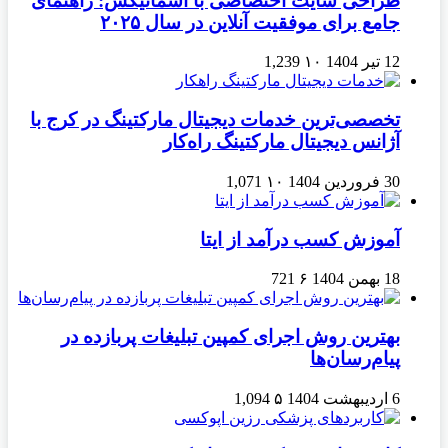
طراحی سایت اختصاصی با آسمانیکس: راهنمای
جامع برای موفقیت آنلاین در سال ۲۰۲۵
12 تیر 1404
۱۰
1,239
تخصصی‌ترین خدمات دیجیتال مارکتینگ در کرج با
آژانس دیجیتال مارکتینگ راه‌کار
30 فروردین 1404
۱۰
1,071
آموزش کسب درآمد از ایتا
18 بهمن 1404
۶
721
بهترین روش اجرای کمپین تبلیغات پربازده در
پیام‌رسان‌ها
6 اردیبهشت 1404
۵
1,094