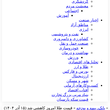
گردشگری
معیشت مردم
اجتماعی
آموزش
اخبار صنعت
مناطق آزاد
انرژی
نفت و پتروشیمی
کشاورزی و دامپروری
صنعت حمل و نقل
خودروسازی
بهداشت و درمان
ورزش
تحلیل‌های اقتصادی
طلا و ارز
بورس و فارکس
ارزدیجیتال
شهر و مسکن
کسب‌وکارهای آرمانی
آفتاب اقتصاد
بنیاد مربی بزرگ تجارت
قیمت سکه پارسیان
»
بانک، بیمه و بودجه
»
قیمت طلا امروز کاهشی شد (۱۵ آذر ۱۴۰۴)