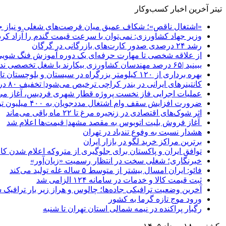
تیتر آخرین اخبار کسب‌وکار
«اشتغال ناقص»؛ شکاف عمیق میان فرصت‌های شغلی و نیاز جو
وزیر جهاد کشاورزی: نمی‌توان با سرعت قیمت گندم را آزاد کرد
رشد ۲۴ درصدی صدور کارت‌های بازرگانی در گرگان
از علاقه شخصی تا مهارت حرفه‌ای یک دوره آموزش فنگ شویی
ببینید |۶۵ درصد مهندسان کشاورزی بیکارند یا شغل تخصصی ندارند
بهره برداری از ۱۲۰ کیلومتر بزرگراه در سیستان و بلوچستان تا پایان امسال
کانتینرهای ایرانی در بندر کراچی ترخیص می‌شود| تخفیف ۸۰ درصدی برای هزینه‌های انبارداری
عملیات اجرایی فاز نخست پروژه قطار شهری فردیس، آغاز می
ضرورت افزایش سقف وام اشتغال مددجویان به ۴۰۰ میلیون تومان
اثر شوک‌های اقتصادی در زنجیره مرغ تا ۲۲ ماه باقی می‌ماند
آغاز فروش بلیت اتوبوس به مقصد مشهد| قیمت‌ها اعلام شد
هشدار نسبت به وفوع تندباد در تهران
برترین مراکز خرید لگو در بازار ایران
توافق ایران و پاکستان برای جلوگیری از متروکه اعلام شدن کانت
خبرنگاری؛ شغلی سخت در انتظار رسمیت «زیان‌آور»
فائو: ایران امسال بیشتر از متوسط ۵ ساله غله تولید می‌کند
ثبت قیمت کالا و خدمات در سامانه ۱۲۴ الزامی شد
آخرین وضعیت ترافیکی جاده‌ها؛ چالوس و هراز زیر بار ترافیک 
ورود موج تازه گرما به کشور
رگبار پراکنده در نیمه شمالی استان تهران تا شنبه