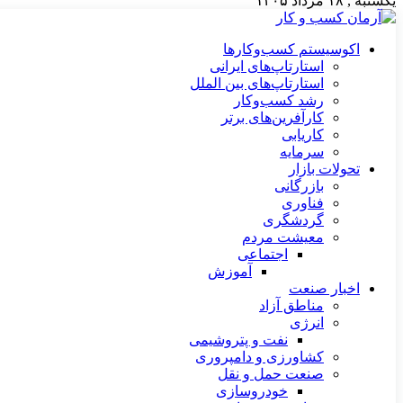
یکشنبه , ۱۸ مرداد ۱۴۰۵
اکوسیستم کسب‌وکارها
استارتاپ‌های ایرانی
استارتاپ‌های بین الملل
رشد کسب‌وکار
کارآفرین‌های برتر
کاریابی
سرمایه
تحولات بازار
بازرگانی
فناوری
گردشگری
معیشت مردم
اجتماعی
آموزش
اخبار صنعت
مناطق آزاد
انرژی
نفت و پتروشیمی
کشاورزی و دامپروری
صنعت حمل و نقل
خودروسازی