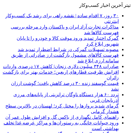
تیتر آخرین اخبار کسب‌وکار
۳۰ روز، ۷ اقدام ساده | نقشه راهی برای رشد یک کسب‌وکار
اینترنتی
مذاکرات تجارت آزاد ایران و پاکستان وارد مرحله بررسی
فهرست کالاها شد
گمرک اختیار تمدید ورود موقت کالا و خودرو را تا پایان
شهریور ابلاغ کرد
مصوبه تسهیلات گمرکی در شرایط اضطرار تمدید شد
فهرست کالاهای مشمول بازگشت ارز صادراتی از طریق
سامانه ارزی ابلاغ شد
صادرات ۳۴۸ میلیون دلاری زنجان| ‌کاهش ۱۷ درصدی واردات
افزایش ظرفیت قطارهای اربعین؛ خدمات بهتر برای بازگشت
زائران
قیمت گوسفند زنده ۳۰ درصد کاهش یافت؛ گوشت ارزان
نشد
تردد ۶۰ هزار دستگاه ناوگان ترانزیتی از پایانه‌های مرزی
آذربایجان ‌غربی
گرمای شدید پروازها را مختل کرد؛ لهستان در بالاترین سطح
هشدار گرمایی
راهنمای کامل نگهداری از باکس گل و افزایش طول عمر آن
ورود حیوانات خانگی به رستوران‌ها و مراکز عرضه غذا تخلف
بهداشتی است