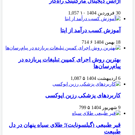
آژانس دیجیتال مارکتینگ راه‌کار
30 فروردین 1404
۱۰
1,057
آموزش کسب درآمد از ایتا
18 بهمن 1404
۶
714
بهترین روش اجرای کمپین تبلیغات پربازده در
پیام‌رسان‌ها
6 اردیبهشت 1404
۵
1,087
کاربردهای پزشکی رزین اپوکسی
9 شهریور 1404
۵
799
قیر طبیعی (گیلسونایت)؛ طلای سیاه پنهان در دل
طبیعت