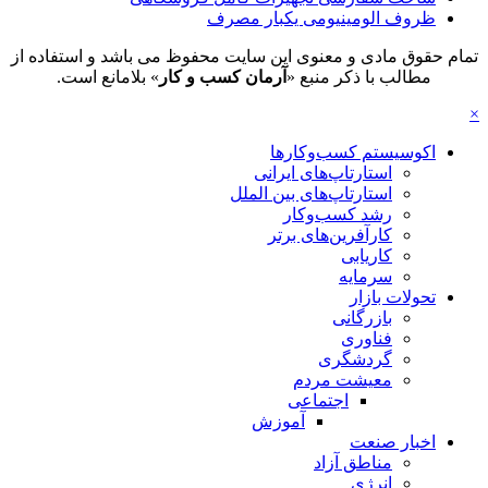
ظروف الومینیومی یکبار مصرف
تمام حقوق مادی و معنوی این سایت محفوظ می باشد و استفاده از
مطالب با ذکر منبع «
آرمان کسب و کار
» بلامانع است.
×
اکوسیستم کسب‌وکارها
استارتاپ‌های ایرانی
استارتاپ‌های بین الملل
رشد کسب‌وکار
کارآفرین‌های برتر
کاریابی
سرمایه
تحولات بازار
بازرگانی
فناوری
گردشگری
معیشت مردم
اجتماعی
آموزش
اخبار صنعت
مناطق آزاد
انرژی