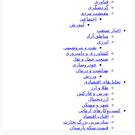
فناوری
گردشگری
معیشت مردم
اجتماعی
آموزش
اخبار صنعت
مناطق آزاد
انرژی
نفت و پتروشیمی
کشاورزی و دامپروری
صنعت حمل و نقل
خودروسازی
بهداشت و درمان
ورزش
تحلیل‌های اقتصادی
طلا و ارز
بورس و فارکس
ارزدیجیتال
شهر و مسکن
کسب‌وکارهای آرمانی
آفتاب اقتصاد
بنیاد مربی بزرگ تجارت
قیمت سکه پارسیان