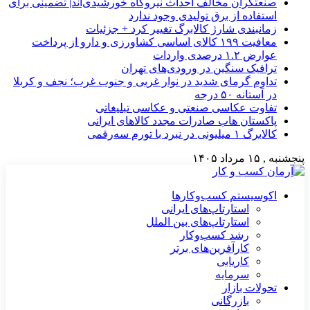
صنعتگران مخالف احداث نیروگاه خورشیدی‌اند| تضمینی برای
استفاده از برق تولیدی وجود ندارد
زمانبندی شارژ کالابرگ تغییر کرد + جزئیات
معافیت ۱۹۹ کالای اساسی کشاورزی و دارو از پرداخت
عوارض ۱.۲ درصدی واردات
ترافیک سنگین در ورودی‌های تهران
تداوم گرمای شدید در نوار غربی و جنوب غرب؛ نجف و کربلا
در آستانه ۵۰ درجه
تفاوت عکاسی صنعتی و عکاسی تبلیغاتی
پاکستان هاب صادرات مجدد کالاهای ایرانی
کالابرگ ۱ میلیونی در نبرد با تورم سه‌رقمی
پنجشنبه , ۱۵ مرداد ۱۴۰۵
اکوسیستم کسب‌وکارها
استارتاپ‌های ایرانی
استارتاپ‌های بین الملل
رشد کسب‌وکار
کارآفرین‌های برتر
کاریابی
سرمایه
تحولات بازار
بازرگانی