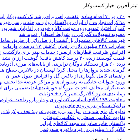
تیتر آخرین اخبار کسب‌وکار
۳۰ روز، ۷ اقدام ساده | نقشه راهی برای رشد یک کسب‌وکار اینترنتی
مذاکرات تجارت آزاد ایران و پاکستان وارد مرحله بررسی فهرس
گمرک اختیار تمدید ورود موقت کالا و خودرو را تا پایان شهریور ا
مصوبه تسهیلات گمرکی در شرایط اضطرار تمدید شد
فهرست کالاهای مشمول بازگشت ارز صادراتی از طریق سامانه 
صادرات ۳۴۸ میلیون دلاری زنجان| ‌کاهش ۱۷ درصدی واردات
افزایش ظرفیت قطارهای اربعین؛ خدمات بهتر برای بازگشت زا
قیمت گوسفند زنده ۳۰ درصد کاهش یافت؛ گوشت ارزان نشد
تردد ۶۰ هزار دستگاه ناوگان ترانزیتی از پایانه‌های مرزی آذربایجان ‌غربی
گرمای شدید پروازها را مختل کرد؛ لهستان در بالاترین سطح ه
راهنمای کامل نگهداری از باکس گل و افزایش طول عمر آن
ورود حیوانات خانگی به رستوران‌ها و مراکز عرضه غذا تخلف 
صنعتگران مخالف احداث نیروگاه خورشیدی‌اند| تضمینی برای است
زمانبندی شارژ کالابرگ تغییر کرد + جزئیات
معافیت ۱۹۹ کالای اساسی کشاورزی و دارو از پرداخت عوارض ۱.۲ درصدی واردات
ترافیک سنگین در ورودی‌های تهران
تداوم گرمای شدید در نوار غربی و جنوب غرب؛ نجف و کربلا در آستانه 
تفاوت عکاسی صنعتی و عکاسی تبلیغاتی
پاکستان هاب صادرات مجدد کالاهای ایرانی
کالابرگ ۱ میلیونی در نبرد با تورم سه‌رقمی