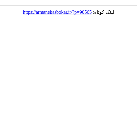
لینک کوتاه:
https://armanekasbokar.ir/?p=90565