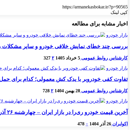
https://armanekasbokar.ir/?p=90565
کپی لینک
اخبار مشابه برای مطالعه
بازار خودرو
بررسی چند خطای نمایش خلافی خودرو و سایر مشکلات ر
کارشناس روابط عمومی
5 خرداد 1405
۲
327
بازار خودرو
تفاوت کفی خودروبر با یدک ‌کش معمولی؛ کدام برای حم
کارشناس روابط عمومی
28 بهمن 1404
۲
728
بازار خودرو
آخرین قیمت خودرو ری‌را در بازار ایران – چهارشنبه ۲۶ آذرماه ۱۴۰۴
اکوایران
26 آذر 1404
۰
478