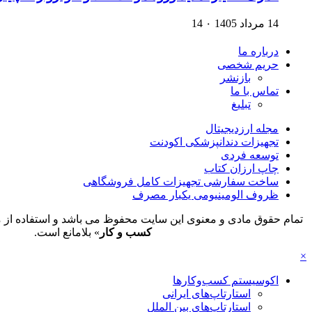
14 مرداد 1405
۰
14
درباره ما
حریم شخصی
بازنشر
تماس با ما
تبلیغ
مجله ارزدیجیتال
تجهیزات دندانپزشکی اکودنت
توسعه فردی
چاپ ارزان کتاب
ساخت سفارشی تجهیزات کامل فروشگاهی
ظروف الومینیومی یکبار مصرف
تمام حقوق مادی و معنوی این سایت محفوظ می باشد و استفاده از م
کسب و کار
» بلامانع است.
×
اکوسیستم کسب‌وکارها
استارتاپ‌های ایرانی
استارتاپ‌های بین الملل