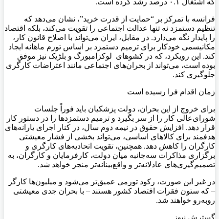
که اشتغال ۰.۱ درصد رشد کرده است.
فرانسه با تمرکز بر “حمایت از قدرت خرید”، نشان می‌دهد که
تنظیم دستمزد نه تنها عدالت اجتماعی را تقویت می‌کند، بلکه اقتصاد
را پایدار نگه می‌دارد. در مقابل، ایران می‌تواند با اصلاح قانون کار،
مکانیسمی خودکار برای ترمیم دستمزد بر اساس تورم ماهانه ایجاد
کند. این رویکرد، که در کشوهای لوکزامبورگ و بلژیک نیز موفق
بوده است، می‌تواند از بحران‌های اجتماعی مانند اعتراضات کارگری
جلوگیری کند.
زمان اقدام فرا رسیده است
برای خروج از این بحران، دولت پزشکیان باید فوراً جلسات
شورای‌عالی کار را از سر بگیرد و ترمیم دستمزدها را در دستور کار
قرار دهد. افزایش حقوق در نیمه دوم سال، در کنار اجرای یارانه‌های
هدفمند برای کالاهای اساسی، می‌تواند بخشی از فشار معیشتی
کارگران را کاهش دهد. همچنین، تقویت اتحادیه‌های کارگری و
برگزاری مذاکرات سه‌جانبه میان دولت، کارفرمایان و کارگران، به
تصمیم‌گیری‌های عادلانه‌تر و واقع‌بینانه‌تر منجر خواهد شد.
در غیر این صورت، رکود تورمی عمیق‌تر می‌شود و میلیون‌ها کارگر
– که ستون فقرات اقتصاد کشور هستند – با بحران جدی معیشتی
روبه‌رو خواهند شد.
گسترش نیوز