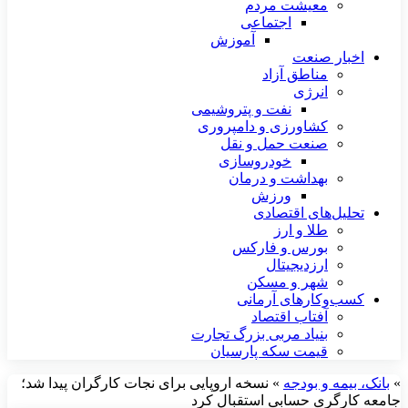
معیشت مردم
اجتماعی
آموزش
اخبار صنعت
مناطق آزاد
انرژی
نفت و پتروشیمی
کشاورزی و دامپروری
صنعت حمل و نقل
خودروسازی
بهداشت و درمان
ورزش
تحلیل‌های اقتصادی
طلا و ارز
بورس و فارکس
ارزدیجیتال
شهر و مسکن
کسب‌وکارهای آرمانی
آفتاب اقتصاد
بنیاد مربی بزرگ تجارت
قیمت سکه پارسیان
»
بانک، بیمه و بودجه
»
نسخه اروپایی برای نجات کارگران پیدا شد؛
جامعه کارگری حسابی استقبال کرد