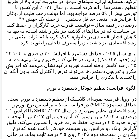
ترکیه، همسایه ایران، نمونه‌ای موفق در مدیریت تورم بالا از طریق
تنظیم دستمزدها ارائه کرده است. در سال ۲۰۲۴، این کشور با
تورمی بیش از ۵۹ درصد مواجه بود، اما دولت رجب طیب اردوغان
با افزایش‌های متعدد حداقل دستمزد – از جمله یک جهش ۴۹
درصدی در نیمه سال – توانست قدرت خرید کارگران را حفظ کند.
این سیاست که در سال‌های گذشته نیز تکرار شده است، نه تنها به
کاهش فشار اقتصادی بر خانوارها کمک کرد، بلکه اثرات مثبتی بر
رشد اقتصادی نیز داشت، زیرا مصرف داخلی را تقویت کرد.
برای سال ۲۰۲۵، حداقل دستمزد با افزایش ۳۰ درصدی به ۲۲,۱۰۴
لیر (حدود ۶۲۷ دلار) رسید، در حالی که نرخ تورم پیش‌بینی‌شده به
۲۵ درصد کاهش یافته است. تجربه ترکیه نشان می‌دهد که افزایش
مکرر و تدریجی دستمزدها می‌تواند تورم را کنترل کند، بدون آنکه آن
را تشدید یا بیکاری را افزایش دهد.
الگوی فرانسه؛ تنظیم خودکار دستمزد با تورم
در اروپا، فرانسه نمونه‌ای کلاسیک از تنظیم دستمزد با تورم است.
حداقل دستمزد (SMIC) در فرانسه سالانه بر اساس نرخ تورم و
رشد اقتصادی تنظیم می‌شود. در سال ۲۰۲۴، SMIC با افزایش ۱.۱
درصدی به ۱۸۰۲ یورو رسید، که این رقم برای ۲۰۲۵ نیز با توجه به
تورم حدود ۲.۵ درصدی، حفظ قدرت خرید را تضمین می‌کند. طبق
گزارش بانک دو فرانس، این سیستم خودکار باعث شده که نرخ
بیکاری در سه‌ماهه دوم ۲۰۲۵ روی ۷.۵ درصد ثابت بماند، در حالی