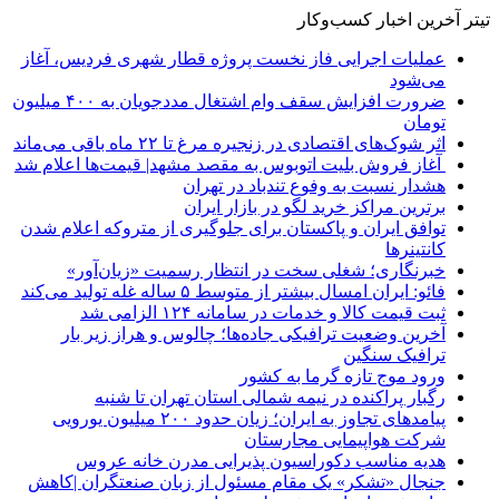
تیتر آخرین اخبار کسب‌وکار
عملیات اجرایی فاز نخست پروژه قطار شهری فردیس، آغاز
می‌شود
ضرورت افزایش سقف وام اشتغال مددجویان به ۴۰۰ میلیون
تومان
اثر شوک‌های اقتصادی در زنجیره مرغ تا ۲۲ ماه باقی می‌ماند
آغاز فروش بلیت اتوبوس به مقصد مشهد| قیمت‌ها اعلام شد
هشدار نسبت به وفوع تندباد در تهران
برترین مراکز خرید لگو در بازار ایران
توافق ایران و پاکستان برای جلوگیری از متروکه اعلام شدن
کانتینرها
خبرنگاری؛ شغلی سخت در انتظار رسمیت «زیان‌آور»
فائو: ایران امسال بیشتر از متوسط ۵ ساله غله تولید می‌کند
ثبت قیمت کالا و خدمات در سامانه ۱۲۴ الزامی شد
آخرین وضعیت ترافیکی جاده‌ها؛ چالوس و هراز زیر بار
ترافیک سنگین
ورود موج تازه گرما به کشور
رگبار پراکنده در نیمه شمالی استان تهران تا شنبه
پیامدهای تجاوز به ایران؛ زیان حدود ۲۰۰ میلیون یورویی
شرکت هواپیمایی مجارستان
هدیه مناسب دکوراسیون پذیرایی مدرن خانه عروس
جنجال «تشکر» یک مقام مسئول از زبان صنعتگران |کاهش