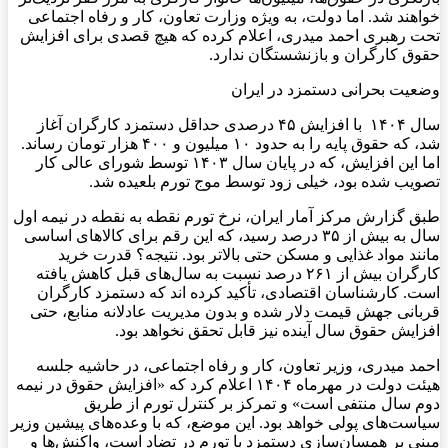
خواهند شد. اما دولت، به ویژه وزارت تعاون، کار و رفاه اجتماعی
تحت رهبری احمد میدری، اعلام کرده که هیچ قصدی برای افزایش
حقوق کارگران و بازنشستگان ندارد.
وضعیت بحرانی دستمزد در ایران
سال ۱۴۰۴ با افزایش ۴۵ درصدی حداقل دستمزد کارگران آغاز
شد، که حقوق پایه را به حدود ۱۰ میلیون و ۴۰۰ هزار تومان رساند.
اما این افزایش، که در پایان سال ۱۴۰۳ توسط شورای عالی کار
تصویب شده بود، خیلی زود توسط موج تورم بلعیده شد.
طبق گزارش مرکز آمار ایران، نرخ تورم نقطه به نقطه در نیمه اول
سال به بیش از ۳۵ درصد رسید، که این رقم برای کالاهای اساسی
مانند مواد غذایی و مسکن حتی بالاتر بود. نتیجه؟ قدرت خرید
کارگران بیش از ۲۶۱ درصد نسبت به سال‌های قبل کاهش یافته
است. کارشناسان اقتصادی، تأکید کرده اند که دستمزد کارگران
قربانی جهش قیمت دلار شده و بدون مدیریت عادلانه منابع، حتی
افزایش حقوق سال آینده نیز قابل تحقق نخواهد بود.
احمد میدری، وزیر تعاون، کار و رفاه اجتماعی، در حاشیه جلسه
هیئت دولت در مهرماه ۱۴۰۴ اعلام کرد که «افزایش حقوق در نیمه
دوم سال منتفی است» و تمرکز بر کنترل تورم از طریق
سیاست‌های پولی خواهد بود. این موضع، که با وعده‌های پیشین وزیر
مبنی بر همسان‌سازی دستمزد با تورم در تضاد است، واکنش‌ها و