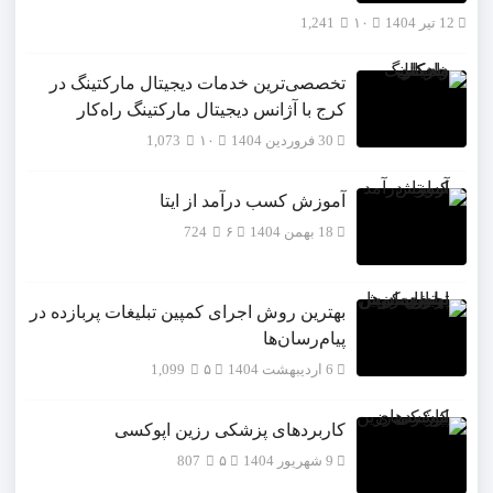
12 تیر 1404
۱۰
1,241
تخصصی‌ترین خدمات دیجیتال مارکتینگ در
کرج با آژانس دیجیتال مارکتینگ راه‌کار
30 فروردین 1404
۱۰
1,073
آموزش کسب درآمد از ایتا
18 بهمن 1404
۶
724
بهترین روش اجرای کمپین تبلیغات پربازده در
پیام‌رسان‌ها
6 اردیبهشت 1404
۵
1,099
کاربردهای پزشکی رزین اپوکسی
9 شهریور 1404
۵
807