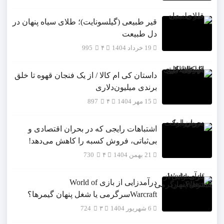
قیر طبیعی (گیلسونایت)؛ طلای سیاه پنهان در
دل طبیعت
19 خرداد 1404
۴
995
داستان کی ام کالا / از یک فنجان قهوه تا خلق
برندی میلیون‌دلاری
15 مهر 1404
۴
897
اشتباهات رایجی که در بحران اقتصادی و
بی‌ثباتی، فروش کسبه را کاهش می‌دهد!
21 بهمن 1404
۴
730
درآمدزایی از بازی World of
Warcraftسرگرمی یا شغل پنهان گیمرها؟
6 شهریور 1404
۳
724