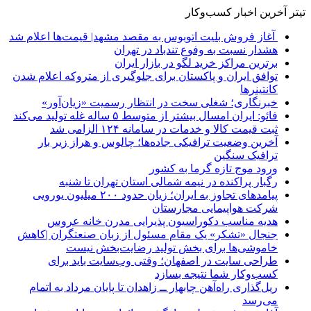
تیتر آخرین اخبار کسب‌وکار
آغاز فروش بلیت اتوبوس به مقصد مشهد| قیمت‌ها اعلام شد
هشدار نسبت به وفوع تندباد در تهران
برترین مراکز خرید لگو در بازار ایران
توافق ایران و پاکستان برای جلوگیری از متروکه اعلام شدن
کانتینرها
خبرنگاری؛ شغلی سخت در انتظار رسمیت «زیان‌آور»
فائو: ایران امسال بیشتر از متوسط ۵ ساله غله تولید می‌کند
ثبت قیمت کالا و خدمات در سامانه ۱۲۴ الزامی شد
آخرین وضعیت ترافیکی جاده‌ها؛ چالوس و هراز زیر بار
ترافیک سنگین
ورود موج تازه گرما به کشور
رگبار پراکنده در نیمه شمالی استان تهران تا شنبه
پیامدهای تجاوز به ایران؛ زیان حدود ۲۰۰ میلیون یورویی
شرکت هواپیمایی مجارستان
هدیه مناسب دکوراسیون پذیرایی مدرن خانه عروس
جنجال «تشکر» یک مقام مسئول از زبان صنعتگران |کاهش
خاموشی‌ها برای بخش تولید رضایت‌بخش نیست
طراحی سایت در اصفهان؛ وقتی وب‌سایت باید برای
کسب‌وکار شما نتیجه بسازد
ریل‌گذاری راه‌آهن چابهار ــ زاهدان تا پایان مرداد به اتمام
می‌رسد