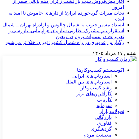
آغاز پیش‌فروش بلیت بازگشت زائران دهه پایانی صفر از
امروز
نجات میراث گره‌خورده ایران؛ از دارهای خاموش تا امید به
آینده
انسداد مسیر جنوب به شمال چالوس و آزادراه تهران ــ شمال
استقرار تیم مشترک نظارتی سازمان هواپیمایی، بازرسی و
تعزیرات در عملیات پروازی اربعین
رگبار و رعدوبرق در راه شمال کشور؛ تهران خنک‌تر می‌شود
شنبه , ۱۷ مرداد ۱۴۰۵
اکوسیستم کسب‌وکارها
استارتاپ‌های ایرانی
استارتاپ‌های بین الملل
رشد کسب‌وکار
کارآفرین‌های برتر
کاریابی
سرمایه
تحولات بازار
بازرگانی
فناوری
گردشگری
معیشت مردم