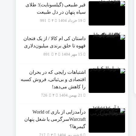
قیر طبیعی (گیلسونایت)؛ طلای
سیاه پنهان در دل طبیعت
19 خرداد 1404
۴
991
داستان کی ام کالا / از یک فنجان
قهوه تا خلق برندی میلیون‌دلاری
15 مهر 1404
۴
891
اشتباهات رایجی که در بحران
اقتصادی و بی‌ثباتی، فروش کسبه
را کاهش می‌دهد!
21 بهمن 1404
۴
726
درآمدزایی از بازی World of
Warcraftسرگرمی یا شغل پنهان
گیمرها؟
6 شهریور 1404
۳
717