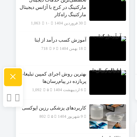
مارکتینگ در کرج با آژانس دیجیتال
مارکتینگ راه‌کار
30 فروردین 1404
۱۰
1,063
آموزش کسب درآمد از ایتا
18 بهمن 1404
۶
718
×
بهترین روش اجرای کمپین تبلیغات
پربازده در پیام‌رسان‌ها
6 اردیبهشت 1404
۵
1,092
کاربردهای پزشکی رزین اپوکسی
9 شهریور 1404
۵
802