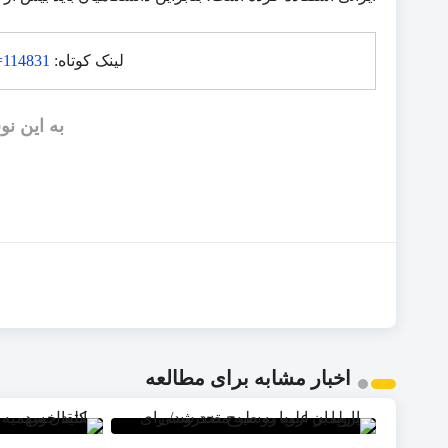
لینک کوتاه:
p=114831
به این نو
اخبار مشابه برای مطالعه