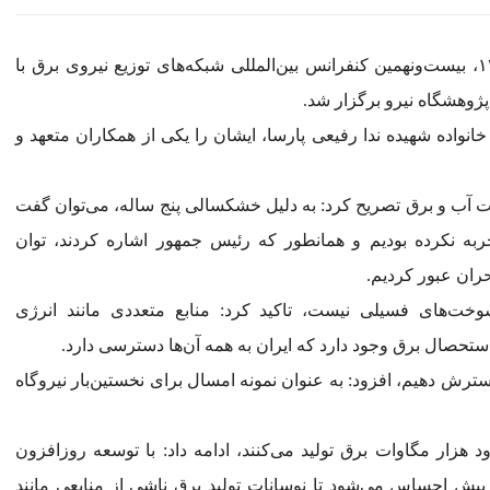
به گزارش اقتصاد آنلاین؛ صبح امروز سه‌شنبه ۶ مهر ۱۴۰۴، بیست‌ونهمین کنفرانس بین‌المللی شبکه‌های توزیع نیروی برق با
ژوهشگاه نیرو برگزار شد.
واده شهیده ندا رفیعی پارسا، ایشان را یکی از همکاران متعهد و
عت آب و برق تصریح کرد: به دلیل خشکسالی پنج ساله، می‌توان گفت
به نکرده بودیم و همانطور که رئیس جمهور اشاره کردند، توان
حران عبور کردیم.
سوخت‌های فسیلی نیست، تاکید کرد: منابع متعددی مانند انرژی
استحصال برق وجود دارد که ایران به همه آن‌ها دسترسی دارد.
سترش دهیم، افزود: به عنوان نمونه امسال برای نخستین‌بار نیروگاه
د هزار مگاوات برق تولید می‌کنند، ادامه داد: با توسعه روزافزون
پیش احساس می‌شود تا نوسانات تولید برق ناشی از منابعی مانند