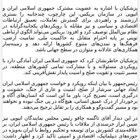
پزشکیان با اشاره به عضویت مشترک جمهوری اسلامی ایران و
اتیوپی در سازمان
بریکس
، این چارچوب چندجانبه را بستری
ارزشمند و راهبردی برای گسترش تعاملات، تعمیق ارتباطات
اقتصادی و سیاسی و نیز مقابله با رویکردهای
یکجانبه‌گرایانه
در
نظام بین‌الملل توصیف کرد و افزود:
بریکس
می‌تواند الگوی ارتباطی
نوینی بر پایه احترام متقابل به حاکمیت ملی، تمامیت ارضی،
فرهنگ‌ها و تمدن‌های متنوع کشورها ارائه دهد و زمینه‌ساز
همکاری‌های عادلانه و متوازن در سطح جهانی باشد.
پزشکیان خاطرنشان کرد که جمهوری اسلامی ایران آمادگی دارد با
رویکردی مسئولانه و با مشارکت تمامی کشورهای منطقه، در
مسیر تثبیت و تقویت صلح و امنیت پایدار نقش‌آفرینی کند.
رئیس‌جمهور با بیان اینکه رویکرد و خواست جمهوری اسلامی ایران
ایجاد جهانی سرشار از صلح، امنیت و عاری از جنگ، خشونت و
درگیری است، تصریح کرد: باور ما این است که انسان‌های آگاه و
برخوردار از درک عمیق انسانی، هیچ‌گاه در پی جنگ نبوده و نخواهند
بود و مسیر گفت‌وگو و همکاری را بر تقابل ترجیح می‌دهند.
در این دیدار آقای
تاگسه
چافو
رئیس مجلس نمایندگان اتیوپی نیز
ضمن ابراز خرسندی از ملاقات با رئیس جمهوری اسلامی ایران، بر
علاقه‌مندی کشورش برای توسعه و تحکیم روابط با ایران به‌ویژه در
حوزه‌های دیپلماتیک، اقتصادی و امنیتی تاکید کرد و اظهار داشت: