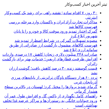
تیتر آخرین اخبار کسب‌وکار
۳۰ روز، ۷ اقدام ساده | نقشه راهی برای رشد یک کسب‌وکار
اینترنتی
مذاکرات تجارت آزاد ایران و پاکستان وارد مرحله بررسی
فهرست کالاها شد
گمرک اختیار تمدید ورود موقت کالا و خودرو را تا پایان
شهریور ابلاغ کرد
مصوبه تسهیلات گمرکی در شرایط اضطرار تمدید شد
فهرست کالاهای مشمول بازگشت ارز صادراتی از طریق
سامانه ارزی ابلاغ شد
صادرات ۳۴۸ میلیون دلاری زنجان| ‌کاهش ۱۷ درصدی واردات
افزایش ظرفیت قطارهای اربعین؛ خدمات بهتر برای بازگشت
زائران
قیمت گوسفند زنده ۳۰ درصد کاهش یافت؛ گوشت ارزان
نشد
تردد ۶۰ هزار دستگاه ناوگان ترانزیتی از پایانه‌های مرزی
آذربایجان ‌غربی
گرمای شدید پروازها را مختل کرد؛ لهستان در بالاترین سطح
هشدار گرمایی
راهنمای کامل نگهداری از باکس گل و افزایش طول عمر آن
ورود حیوانات خانگی به رستوران‌ها و مراکز عرضه غذا تخلف
بهداشتی است