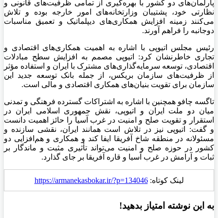
پارلمان‌های دو کشور با بهره‌گیری از تمامی ظرفیت‌های قانونی و
نظارتی خود، پشتیبان وزارتخانه‌های امور خارجه بوده و تلاش
می‌کنند زمینه افزایش همکاری‌های دیپلماتیک و تعمیق مناسبات
دوجانبه را فراهم آورند.
رئیس مجلس اتیوپی با اشاره به اهمیت همکاری‌های اقتصادی و
تجاری خاطرنشان کرد: اتیوپی مصمم به افزایش سطح مبادلات
اقتصادی، توسعه سرمایه‌گذاری‌های مشترک با ایران و استفاده مؤثر
از ظرفیت‌های سازمان
بریکس
، از جمله بانک توسعه جدید این
سازمان برای تقویت بنیان‌های همکاری اقتصادی و مالی است.
تاگسه
چافو
همچنین با اشاره به اشتراکات گسترده فرهنگی و تمدنی
میان دو ملت ایران و اتیوپی، نقش جمهوری اسلامی ایران در
استقرار و تقویت صلح و امنیت در غرب آسیا را حائز اهمیت دانست
و گفت: اتیوپی نیز در تلاش است همانند ایران، نقشی سازنده و
مسئولانه در منطقه شاخ آفریقا ایفا کند و همکاری و هم‌افزایی دو
کشور در حوزه صلح و امنیت می‌تواند تأثیری مثبت و ماندگار بر
ثبات و آرامش در غرب آسیا و قاره آفریقا بر جای گذارد.
لینک کوتاه:
https://armanekasbokar.ir/?p=134046
به این نوشته امتیاز بدهید!