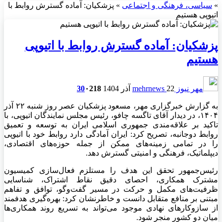
»
سیاسی، فرهنگی و اجتماعی
»
پزشکیان: آماده گسترش روابط با
اتیوپی هستیم
پزشکیان: آماده گسترش روابط با اتیوپی
هستیم
مهر نیوز mehrnews
22 آذر 1404
218
۰
30
به گزارش خبرگزاری مهر، مسعود پزشکیان عصر روز شنبه ۲۲ آذر
۱۴۰۴، در دیدار آقای
تاگسه
چافو
، رئیس مجلس نمایندگان اتیوپی، با
تاکید بر علاقه‌مندی جمهوری اسلامی ایران به توسعه و تعمیق
روابط دوجانبه، تصریح کرد: ایران آمادگی دارد روابط خود با اتیوپی
را در تمامی زمینه‌های ممکن از جمله حوزه‌های اقتصادی،
دیپلماتیک، فرهنگی و امنیتی گسترش دهد.
رئیس‌جمهور تحقق این هدف را مستلزم فعال‌سازی کمیسیون
مشترک همکاری، احصای دقیق نقاط اشتراک، شناسایی
ظرفیت‌های مکمل و حرکت در مسیر گفت‌وگو، توافق و تفاهم
مبتنی بر منافع متقابل دانست و خاطرنشان کرد: بهره‌گیری هدفمند
از سازوکارهای نهادی موجود می‌تواند به تسریع روند همکاری‌ها
میان دو کشور منجر شود.