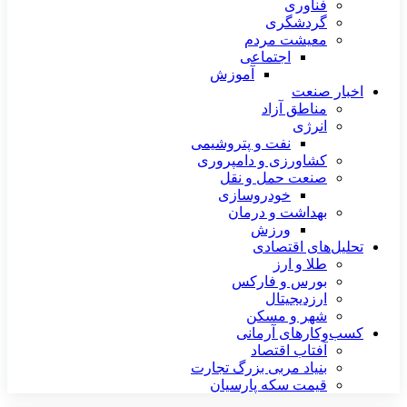
فناوری
گردشگری
معیشت مردم
اجتماعی
آموزش
اخبار صنعت
مناطق آزاد
انرژی
نفت و پتروشیمی
کشاورزی و دامپروری
صنعت حمل و نقل
خودروسازی
بهداشت و درمان
ورزش
تحلیل‌های اقتصادی
طلا و ارز
بورس و فارکس
ارزدیجیتال
شهر و مسکن
کسب‌وکارهای آرمانی
آفتاب اقتصاد
بنیاد مربی بزرگ تجارت
قیمت سکه پارسیان