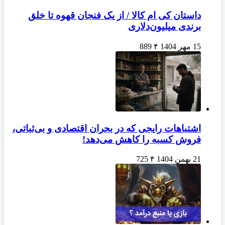
داستان کی ام کالا / از یک فنجان قهوه تا خلق
برندی میلیون‌دلاری
15 مهر 1404
۴
889
اشتباهات رایجی که در بحران اقتصادی و بی‌ثباتی،
فروش کسبه را کاهش می‌دهد!
21 بهمن 1404
۴
725