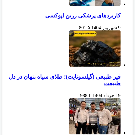
کاربردهای پزشکی رزین اپوکسی
9 شهریور 1404
۵
801
قیر طبیعی (گیلسونایت)؛ طلای سیاه پنهان در دل
طبیعت
19 خرداد 1404
۴
988