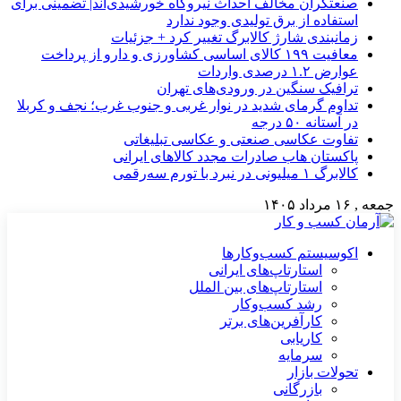
صنعتگران مخالف احداث نیروگاه خورشیدی‌اند| تضمینی برای
استفاده از برق تولیدی وجود ندارد
زمانبندی شارژ کالابرگ تغییر کرد + جزئیات
معافیت ۱۹۹ کالای اساسی کشاورزی و دارو از پرداخت
عوارض ۱.۲ درصدی واردات
ترافیک سنگین در ورودی‌های تهران
تداوم گرمای شدید در نوار غربی و جنوب غرب؛ نجف و کربلا
در آستانه ۵۰ درجه
تفاوت عکاسی صنعتی و عکاسی تبلیغاتی
پاکستان هاب صادرات مجدد کالاهای ایرانی
کالابرگ ۱ میلیونی در نبرد با تورم سه‌رقمی
جمعه , ۱۶ مرداد ۱۴۰۵
اکوسیستم کسب‌وکارها
استارتاپ‌های ایرانی
استارتاپ‌های بین الملل
رشد کسب‌وکار
کارآفرین‌های برتر
کاریابی
سرمایه
تحولات بازار
بازرگانی