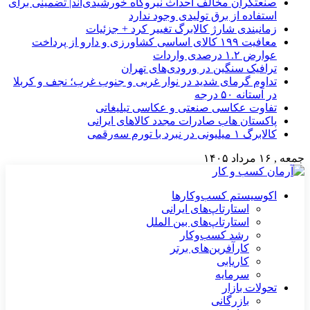
صنعتگران مخالف احداث نیروگاه خورشیدی‌اند| تضمینی برای
استفاده از برق تولیدی وجود ندارد
زمانبندی شارژ کالابرگ تغییر کرد + جزئیات
معافیت ۱۹۹ کالای اساسی کشاورزی و دارو از پرداخت
عوارض ۱.۲ درصدی واردات
ترافیک سنگین در ورودی‌های تهران
تداوم گرمای شدید در نوار غربی و جنوب غرب؛ نجف و کربلا
در آستانه ۵۰ درجه
تفاوت عکاسی صنعتی و عکاسی تبلیغاتی
پاکستان هاب صادرات مجدد کالاهای ایرانی
کالابرگ ۱ میلیونی در نبرد با تورم سه‌رقمی
جمعه , ۱۶ مرداد ۱۴۰۵
اکوسیستم کسب‌وکارها
استارتاپ‌های ایرانی
استارتاپ‌های بین الملل
رشد کسب‌وکار
کارآفرین‌های برتر
کاریابی
سرمایه
تحولات بازار
بازرگانی