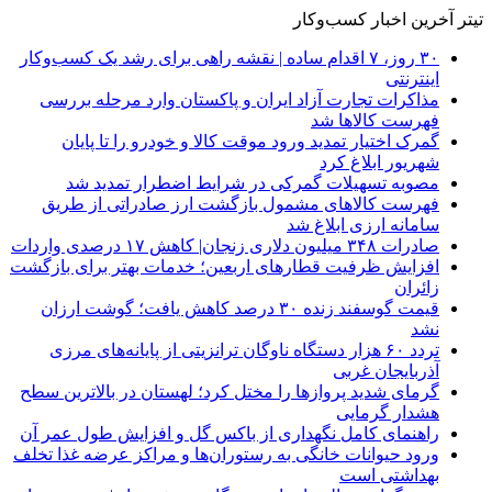
تیتر آخرین اخبار کسب‌وکار
۳۰ روز، ۷ اقدام ساده | نقشه راهی برای رشد یک کسب‌وکار
اینترنتی
مذاکرات تجارت آزاد ایران و پاکستان وارد مرحله بررسی
فهرست کالاها شد
گمرک اختیار تمدید ورود موقت کالا و خودرو را تا پایان
شهریور ابلاغ کرد
مصوبه تسهیلات گمرکی در شرایط اضطرار تمدید شد
فهرست کالاهای مشمول بازگشت ارز صادراتی از طریق
سامانه ارزی ابلاغ شد
صادرات ۳۴۸ میلیون دلاری زنجان| ‌کاهش ۱۷ درصدی واردات
افزایش ظرفیت قطارهای اربعین؛ خدمات بهتر برای بازگشت
زائران
قیمت گوسفند زنده ۳۰ درصد کاهش یافت؛ گوشت ارزان
نشد
تردد ۶۰ هزار دستگاه ناوگان ترانزیتی از پایانه‌های مرزی
آذربایجان ‌غربی
گرمای شدید پروازها را مختل کرد؛ لهستان در بالاترین سطح
هشدار گرمایی
راهنمای کامل نگهداری از باکس گل و افزایش طول عمر آن
ورود حیوانات خانگی به رستوران‌ها و مراکز عرضه غذا تخلف
بهداشتی است