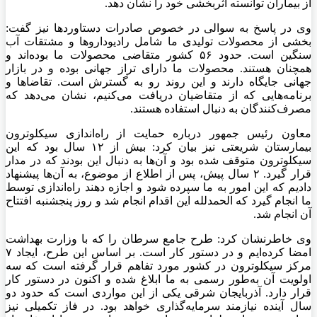
از بیماران توانسته اثربخشی خود را نشان دهد.
وی در پاسخ به سوالی در خصوص صادرات دستاوردها نیز گفت:
بخشی از محصولات تولیدی ما شامل
رادیوداروها
و مشتقات آب
سنگین است. حدود ۵۶ کشور متقاضی محصولات ما بوده‌اند و
همچنان هستند. محصولات ما دارای تراز جهانی بوده و در بازار
جهانی جایگاه دارند و این روند رو به گسترش است. تقاضاها و
برنامه‌هایی که از متقاضیان دریافت می‌کنیم، نشان می‌دهد که
مصرف‌کنندگان به دنبال استفاده هستند.
معاون
رئیس
جمهور درباره حمایت از راه‌اندازی
سیکلوترون
بیمارستان شریعتی نیز بیان کرد: بیش از ۱۲ سال بود که این
سیکلوترون
متوقف شده بود و آن‌ها به دنبال این بودند که در مدار
قرار گیرد. ۲ سال پیش، پس از اطلاع از موضوع، به آن‌ها پیشنهاد
دادیم که این امور به ما سپرده شود و اجازه دهند راه‌اندازی توسط
ما انجام گیرد که الحمدلله این اقدام انجام شد و روز پنجشنبه افتتاح
آن انجام شد.
وی خاطرنشان کرد: طرح جامع سرطان را که با وزارت بهداشت
امضا کرده‌ایم و در دستور کار است. بر اساس این طرح، ایجاد ۷
مرکز
سیکلوترون
در کشور مورد تفاهم قرار گرفته است که سه
اولویت آن به‌طور رسمی به ما ابلاغ شده و اکنون در دستور کار
قرار دارد. آذربایجان شرقی یکی از این مواردی است که حدود دو
سال آینده نیازمند سرمایه‌گذاری خواهد بود. در فاز تکمیلی نیز