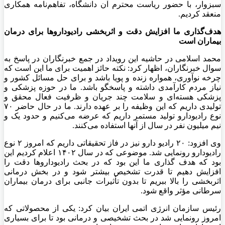
سبزوار، با حضور ریاست محترم آن دانشگاه، تفاهم‌نامه همکاری
منعقد کردیم.
هدف‌گذاری ما افزایش دقت و اثربخشی
رادیوداروها
برای درمان
بیماران است
محمد اسلامی در حاشیه این رویداد در جمع خبرنگاران در پاسخ به
سوال خبرنگاران، اظهار کرد: نکته حائز اهمیت برای ما این است که
چرخه نوآوری، همواره زنده و پویا باشد و برای حل مسائل کشور و
نیاز مردم کارآمدی داشته و پاسخگو باشد. ما در حوزه پزشکی و
پزشکی هسته‌ای و سلامت چند جریان و ظرفیت فعال محقق و
تولیدی داریم که این وظیفه را بر عهده دارند. ما در حال حاضر ۷۰
نوع
رادیودارو
تولید مستمر داریم که عرضه می‌کنیم و حدود یک و
نیم میلیون نفر در سال از آنها استفاده می‌کنند.
وی افزود: ۲۰ رادیو دارو نیز در فاز تحقیقاتی داریم که امروز ۲ نوع
رادیودارو
رونمایی شد. موضوعی که در سال ۱۴۰۲ اعلام کردیم این
بود که هدف گذاری ما این بود که در بحث
رادیوداروها
دقت را
افزایش دهیم تا قدرت تشخیص بیشتر شود و در بخش درمانی
اثربخشی را بالا ببریم تا بدون تأثیرات جانبی برای درمان بیماران
سرطانی مؤثر واقع شود.
رئیس سازمان انرژی اتمی ایران بیان کرد: یکی از محصولاتی که
امروز رونمایی شد در بحث تشخیصی و درمانی بود تا برای بسیاری