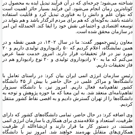
شناخته می‌شود؛ چرخه‌ای که در آن فرآیند تبدیل ایده به محصول در
کوتاه‌ترین زمان انجام می‌شود. این فرآیند بسیار حائز اهمیت است
که بتوان علم و دانش را به فناوری تبدیل کرد و قابلیت استفاده
داشته باشد. به‌گونه‌ای که هم برای مردم اثرگذار باشد و هم بتواند در
توسعه اقتصادی و اجتماعی نقش خود را ایفا کند. الحمدلله این امر
در سازمان محقق شده است.
معاون رئیس‌جمهور گفت: ما در سال ۱۴۰۲، در همین نقطه و در
همین نمایشگاه، اعلام کردیم که ۵۰
رادیوداروی
تولیدی داریم و ۲۰
مورد نیز در فاز تحقیقات قرار دارند. امروز خدمت شما عرض
می‌کنم که ما به ۷۰
رادیوداروی
تولیدی و ۲۰ نوع
رادیودارو
هم در
فاز تحقیقات داریم.
رئیس سازمان انرژی اتمی ایران بیان کرد: در راستای تعامل با
دانشگاه‌ها و مراکز علمی در حال حاضر با بیش از ۴۵ دانشگاه
کشور تفاهم‌نامه فعال داریم. امروز نیز، با دانشگاه سبزوار
تفاهم‌نامه‌ای منعقد شد. به این معنا که ما حوزه پژوهش و توجه به
دانشگاه‌ها را از تهران گسترش دادیم و به اقصی نقاط کشور منتقل
کردیم.
وی اضافه کرد: در حال حاضر، تمامی دانشگاه‌های کشور که دارای
ظرفیت، استعداد و علاقه‌مندی برای همکاری با سازمان انرژی اتمی
هستند، در دستور کار ما قرار دارند و ان‌شاءالله از ظرفیت
همکاری‌های متقابل بهره‌مند خواهند شد. امروز نیز با دانشگاه