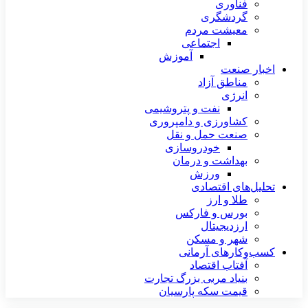
فناوری
گردشگری
معیشت مردم
اجتماعی
آموزش
اخبار صنعت
مناطق آزاد
انرژی
نفت و پتروشیمی
کشاورزی و دامپروری
صنعت حمل و نقل
خودروسازی
بهداشت و درمان
ورزش
تحلیل‌های اقتصادی
طلا و ارز
بورس و فارکس
ارزدیجیتال
شهر و مسکن
کسب‌وکارهای آرمانی
آفتاب اقتصاد
بنیاد مربی بزرگ تجارت
قیمت سکه پارسیان