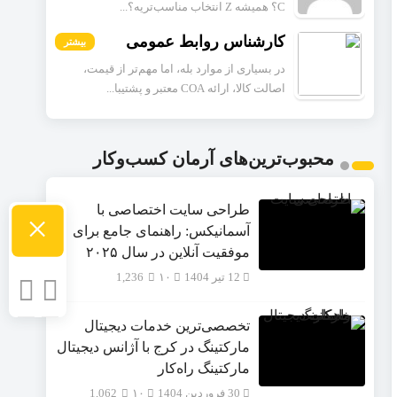
C؟ همیشه Z انتخاب مناسب‌تریه؟...
کارشناس روابط عمومی
بیشتر
در بسیاری از موارد بله، اما مهم‌تر از قیمت،
اصالت کالا، ارائه COA معتبر و پشتیبا...
محبوب‌ترین‌های آرمان کسب‌وکار
طراحی سایت اختصاصی با
×
آسمانیکس: راهنمای جامع برای
موفقیت آنلاین در سال ۲۰۲۵
12 تیر 1404
۱۰
1,236
تخصصی‌ترین خدمات دیجیتال
مارکتینگ در کرج با آژانس دیجیتال
مارکتینگ راه‌کار
30 فروردین 1404
۱۰
1,062