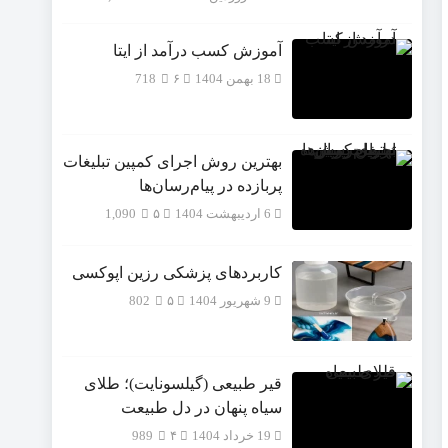
آموزش کسب درآمد از ایتا
18 بهمن 1404
۶
718
بهترین روش اجرای کمپین تبلیغات
پربازده در پیام‌رسان‌ها
6 اردیبهشت 1404
۵
1,090
کاربردهای پزشکی رزین اپوکسی
9 شهریور 1404
۵
802
قیر طبیعی (گیلسونایت)؛ طلای
سیاه پنهان در دل طبیعت
19 خرداد 1404
۴
989