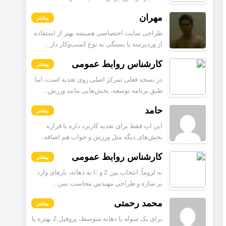
مهران
بیشتر
طراحی سایت اختصاصی همیشه بهتر از استفاده
از وردپرسه یا بستگی به نوع کسب‌وکار دار...
کارشناس روابط عمومی
بیشتر
در نسخه فعلی تمرکز اصلی روی تغذیه است، اما
طبق برنامه توسعه، بخش‌هایی مانند ورزش...
حامد
بیشتر
این اپ فقط برای تغذیه کاربرد داره یا قراره
بخش‌های دیگه مثل ورزش و خواب هم اضافه...
کارشناس روابط عمومی
بیشتر
نه لزوماً. انتخاب بین Z و C به دهانه، بارهای وارد
بر سازه و طراحی مهندس محاسب بس...
محمد رحمتی
بیشتر
برای یک سوله با دهانه متوسط، پروفیل Z بهتره یا