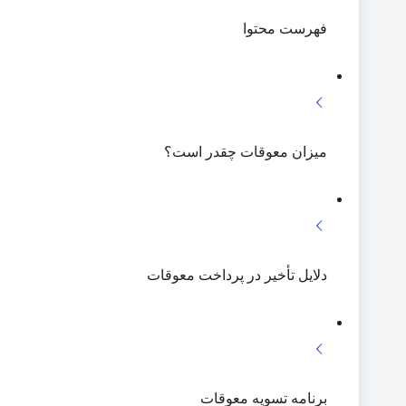
ترافیک سنگین در ورودی‌ها
فهرست محتوا
تداوم گرمای شدید در نوار غر
تفاوت عکاسی صنعتی و عک
پاکستان هاب صادرات مجدد 
کالابرگ ۱ میلیونی در نبرد با تورم سه‌رقمی
میزان معوقات چقدر است؟
دلایل تأخیر در پرداخت معوقات
برنامه تسویه معوقات