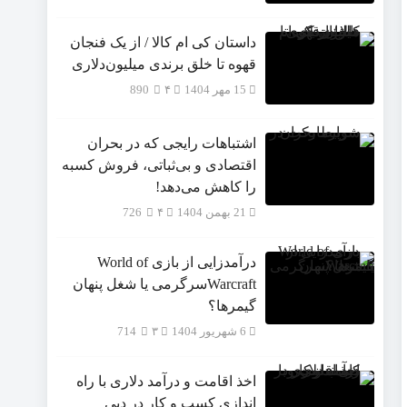
داستان کی ام کالا / از یک فنجان
قهوه تا خلق برندی میلیون‌دلاری
15 مهر 1404
۴
890
اشتباهات رایجی که در بحران
اقتصادی و بی‌ثباتی، فروش کسبه
را کاهش می‌دهد!
21 بهمن 1404
۴
726
درآمدزایی از بازی World of
Warcraftسرگرمی یا شغل پنهان
گیمرها؟
6 شهریور 1404
۳
714
اخذ اقامت و درآمد دلاری با راه
اندازی کسب و کار در دبی