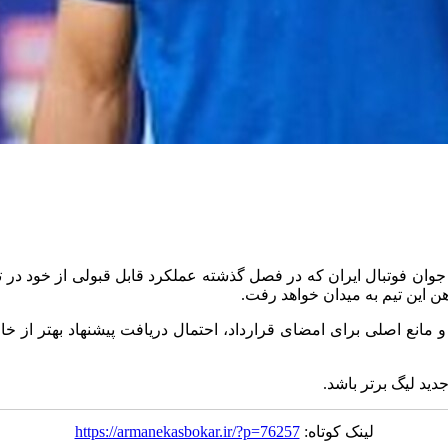
 جوان فوتبال ایران که در فصل گذشته عملکرد قابل قبولی از خود در ت
هن این تیم به میدان خواهد رفت.
و مانع اصلی برای امضای قرارداد، احتمال دریافت پیشنهاد بهتر از خ
ید لیگ برتر باشد.
لینک کوتاه:
https://armanekasbokar.ir/?p=76257