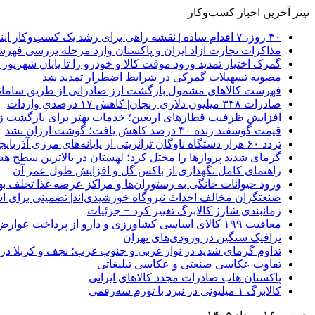
تیتر آخرین اخبار کسب‌وکار
۳۰ روز، ۷ اقدام ساده | نقشه راهی برای رشد یک کسب‌وکار اینترنتی
مذاکرات تجارت آزاد ایران و پاکستان وارد مرحله بررسی فهرس
گمرک اختیار تمدید ورود موقت کالا و خودرو را تا پایان شهریور ا
مصوبه تسهیلات گمرکی در شرایط اضطرار تمدید شد
فهرست کالاهای مشمول بازگشت ارز صادراتی از طریق سامانه 
صادرات ۳۴۸ میلیون دلاری زنجان| ‌کاهش ۱۷ درصدی واردات
افزایش ظرفیت قطارهای اربعین؛ خدمات بهتر برای بازگشت زا
قیمت گوسفند زنده ۳۰ درصد کاهش یافت؛ گوشت ارزان نشد
تردد ۶۰ هزار دستگاه ناوگان ترانزیتی از پایانه‌های مرزی آذربایجان ‌غربی
گرمای شدید پروازها را مختل کرد؛ لهستان در بالاترین سطح ه
راهنمای کامل نگهداری از باکس گل و افزایش طول عمر آن
ورود حیوانات خانگی به رستوران‌ها و مراکز عرضه غذا تخلف 
صنعتگران مخالف احداث نیروگاه خورشیدی‌اند| تضمینی برای است
زمانبندی شارژ کالابرگ تغییر کرد + جزئیات
معافیت ۱۹۹ کالای اساسی کشاورزی و دارو از پرداخت عوارض ۱.۲ درصدی واردات
ترافیک سنگین در ورودی‌های تهران
تداوم گرمای شدید در نوار غربی و جنوب غرب؛ نجف و کربلا در آستانه 
تفاوت عکاسی صنعتی و عکاسی تبلیغاتی
پاکستان هاب صادرات مجدد کالاهای ایرانی
کالابرگ ۱ میلیونی در نبرد با تورم سه‌رقمی