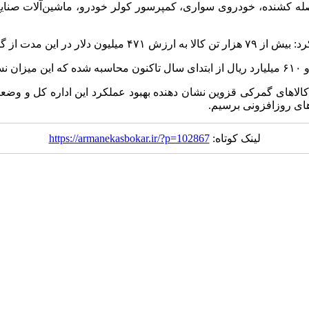
ه کشنده، خودروی سواری، کمپرسور کولر خودرو، ماشین‌آلات صنایع 
ات قزوین ترخیص گردید.
های گمرکی قزوین نشان دهنده بهبود عملکرد این اداره کل و وضعیت
‌های روزافزونی برسیم.
لینک کوتاه:
https://armanekasbokar.ir/?p=102867