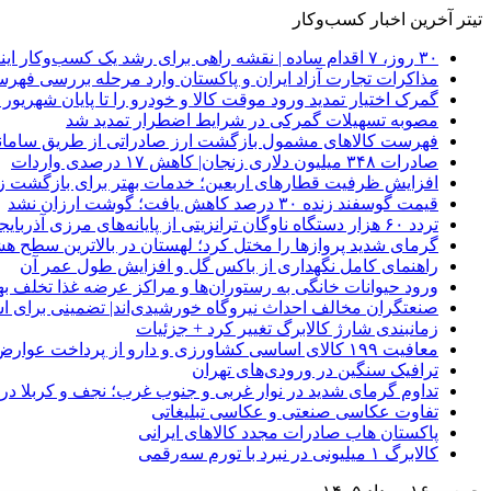
تیتر آخرین اخبار کسب‌وکار
۳۰ روز، ۷ اقدام ساده | نقشه راهی برای رشد یک کسب‌وکار اینترنتی
مذاکرات تجارت آزاد ایران و پاکستان وارد مرحله بررسی فهرس
گمرک اختیار تمدید ورود موقت کالا و خودرو را تا پایان شهریور ا
مصوبه تسهیلات گمرکی در شرایط اضطرار تمدید شد
فهرست کالاهای مشمول بازگشت ارز صادراتی از طریق سامانه 
صادرات ۳۴۸ میلیون دلاری زنجان| ‌کاهش ۱۷ درصدی واردات
افزایش ظرفیت قطارهای اربعین؛ خدمات بهتر برای بازگشت زا
قیمت گوسفند زنده ۳۰ درصد کاهش یافت؛ گوشت ارزان نشد
تردد ۶۰ هزار دستگاه ناوگان ترانزیتی از پایانه‌های مرزی آذربایجان ‌غربی
گرمای شدید پروازها را مختل کرد؛ لهستان در بالاترین سطح ه
راهنمای کامل نگهداری از باکس گل و افزایش طول عمر آن
ورود حیوانات خانگی به رستوران‌ها و مراکز عرضه غذا تخلف 
صنعتگران مخالف احداث نیروگاه خورشیدی‌اند| تضمینی برای است
زمانبندی شارژ کالابرگ تغییر کرد + جزئیات
معافیت ۱۹۹ کالای اساسی کشاورزی و دارو از پرداخت عوارض ۱.۲ درصدی واردات
ترافیک سنگین در ورودی‌های تهران
تداوم گرمای شدید در نوار غربی و جنوب غرب؛ نجف و کربلا در آستانه 
تفاوت عکاسی صنعتی و عکاسی تبلیغاتی
پاکستان هاب صادرات مجدد کالاهای ایرانی
کالابرگ ۱ میلیونی در نبرد با تورم سه‌رقمی