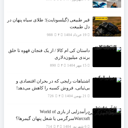
قیر طبیعی (گیلسونایت)؛ طلای سیاه پنهان در
دل طبیعت
19 خرداد 1404
۴
988
داستان کی ام کالا / از یک فنجان قهوه تا خلق
برندی میلیون‌دلاری
15 مهر 1404
۴
890
اشتباهات رایجی که در بحران اقتصادی و
بی‌ثباتی، فروش کسبه را کاهش می‌دهد!
21 بهمن 1404
۴
726
درآمدزایی از بازی World of
Warcraftسرگرمی یا شغل پنهان گیمرها؟
6 شهریور 1404
۳
714