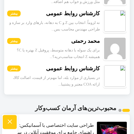
مثل ورزش و خواب هم اضافه...
کارشناس روابط عمومی
بیشتر
نه لزوماً. انتخاب بین Z و C به دهانه، بارهای وارد بر سازه و
طراحی مهندس محاسب بس...
محمد رحمتی
بیشتر
برای یک سوله با دهانه متوسط، پروفیل Z بهتره یا C؟
همیشه Z انتخاب مناسب‌تریه؟...
کارشناس روابط عمومی
بیشتر
در بسیاری از موارد بله، اما مهم‌تر از قیمت، اصالت کالا،
ارائه COA معتبر و پشتیبا...
محبوب‌ترین‌های آرمان کسب‌وکار
×
طراحی سایت اختصاصی با آسمانیکس:
راهنمای جامع برای موفقیت آنلاین در سال