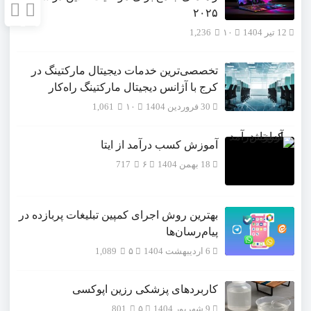
۲۰۲۵
12 تیر 1404
۱۰
1,236
تخصصی‌ترین خدمات دیجیتال مارکتینگ در
کرج با آژانس دیجیتال مارکتینگ راه‌کار
30 فروردین 1404
۱۰
1,061
آموزش کسب درآمد از ایتا
18 بهمن 1404
۶
717
بهترین روش اجرای کمپین تبلیغات پربازده در
پیام‌رسان‌ها
6 اردیبهشت 1404
۵
1,089
کاربردهای پزشکی رزین اپوکسی
9 شهریور 1404
۵
801